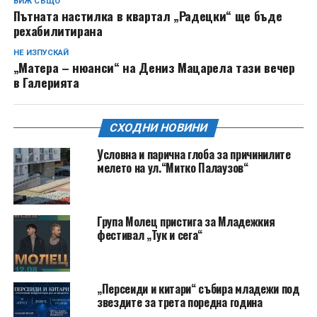
ВИЖ СЪЩО
Пътната настилка в квартал „Радецки“ ще бъде
рехабилитирана
НЕ ИЗПУСКАЙ
„Матера – нюанси“ на Дениз Мацарела тази вечер
в Галерията
СХОДНИ НОВИНИ
Условна и парична глоба за причинилите
мелето на ул.“Митко Палаузов“
Група Молец пристига за Младежкия
фестивал „Тук и сега“
„Персеиди и китари“ събира младежи под
звездите за трета поредна година