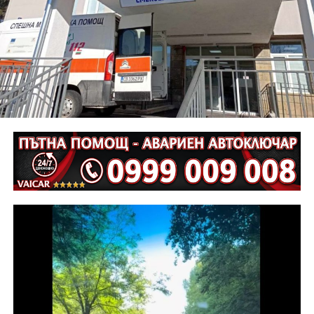
непредпазливост е причинена смъртта на водача му
Г. Г., на 61 години.
Неотложните следствени действия са извършени от
екип на ОД на МВР – Габрово съвместно с
автоексперт, като на място са изготвени и снимки.
Извършена е аутопсия на тялото на пострадалия и е
назначена съдебномедицинска експертиза.
Предстои назначаването на автотехническа
експертиза относно причините и механизма на
възникналото пътнотранспортно произшествие.
На полицейските органи са възложени оперативно –
издирвателни мероприятия, свързани с
установяване на предходно преминали по трасето
на инкриминираната дата моторни превозни
средства, с евентуално последвало
компрометиране на пътната настилка.