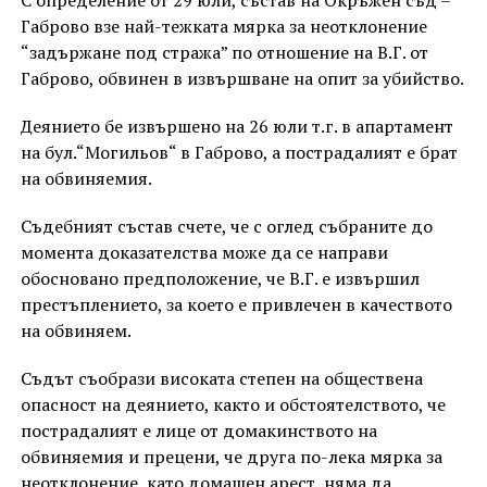
Габрово взе най-тежката мярка за неотклонение
“задържане под стража” по отношение на В.Г. от
Габрово, обвинен в извършване на опит за убийство.
Деянието бе извършено на 26 юли т.г. в апартамент
на бул.“Могильов“ в Габрово, а пострадалият е брат
на обвиняемия.
Съдебният състав счете, че с оглед събраните до
момента доказателства може да се направи
обосновано предположение, че В.Г. е извършил
престъплението, за което е привлечен в качеството
на обвиняем.
Съдът съобрази високата степен на обществена
опасност на деянието, както и обстоятелството, че
пострадалият е лице от домакинството на
обвиняемия и прецени, че друга по-лека мярка за
неотклонение, като домашен арест, няма да