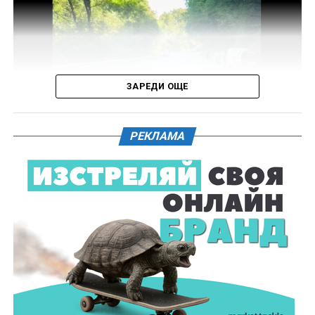
Във връзка с изясняване на този въпрос предстои
назначаване на химическа експертиза на иззети в
хода на извършения оглед веществени
доказателства.
ЗАРЕДИ ОЩЕ
Действията по разследването продължават под
ръководството на Окръжна прокуратура – Габрово.
РЕКЛАМА
61-годишен мъж от севлиевското село Шумата
загуби живота след като катастрофира с мотор.
Тежкият инцидент е станал в събота, 1 август, около
10.00 часа в прохода Шипка. По данни на полицията
мотористът е самокатастрофирал.
На място незабавно е бил изпратен полицейски
екип, който установил самоличността на водача. Той
е бил транспортиран в габровската болница, където
по-късно починал.