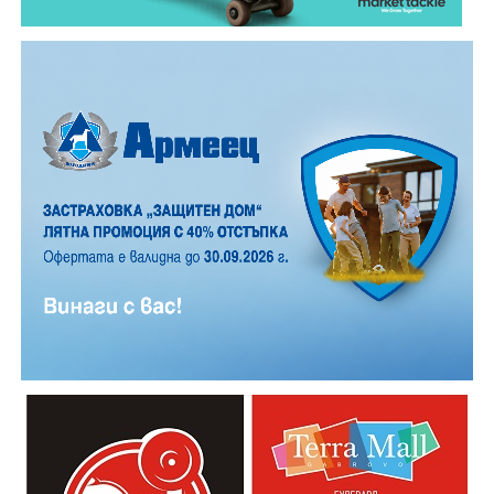
Според първоначалната информация водачът се е
ударил в крайпътната мантинела.
Причините за инцидента са в процес на изясняване.