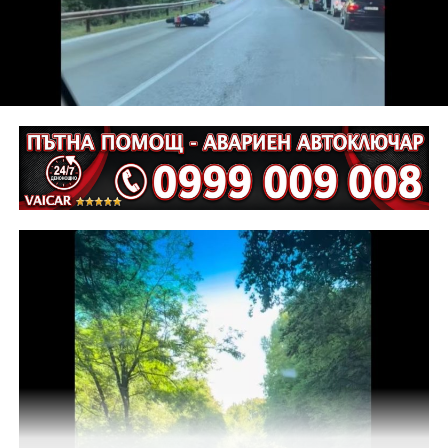
определение на Районен съд-Габрово спрямо него е
взета мярка за неотклонение „домашен арест“.
Съдебният акт е окончателен.