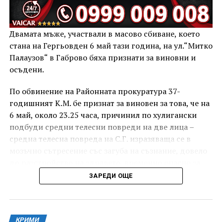
Двамата мъже, участвали в масово сбиване, което
стана на Гергьовден 6 май тази година, на ул.“Митко
Палаузов“ в Габрово бяха признати за виновни и
осъдени.
По обвинение на Районната прокуратура 37-
годишният К.М. бе признат за виновен за това, че на
6 май, около 23.25 часа, причинил по хулигански
подбуди средни телесни повреди на две лица –
средна телесна повреда на С.Г. изразяваща се в
мозъчно сътресение със загуба на съзнание, довело
до разстройство на здравето, временно опасно за
живота, и лека телесна повреда на Х.С., която бе с
ЗАРЕДИ ОЩЕ
порезна рана на петия пръст на дясната ръка,
довела до разстройство на здравето, неопасно за
живота.
КРИМИ