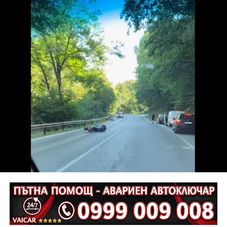
в областта на носа, и охлузни рани, довели до
разстройство на здравето, неопасно за живота.
Престъплението бе класифицирано по чл.131 ал.1
т.12 пр.1, вр. чл.130 ал.1 от НК, като А.Н. е освободен
от наказателна отговорност и му е наложено
административно наказание по реда на чл.78а ал.1
от НК – глоба в размер на 306,77 евро.
С постановление на Районна прокуратура-Габрово
В.А. е бил задържан за срок до 72 часа, а с
определение на Районен съд-Габрово спрямо него е
взета мярка за неотклонение „домашен арест“.
Съдебният акт е окончателен.