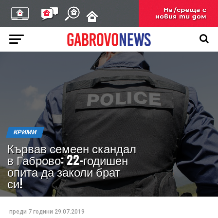
КРИМИ
Кървав семеен скандал
в Габрово: 22-годишен
опита да заколи брат
си!
преди 7 години
29.07.2019