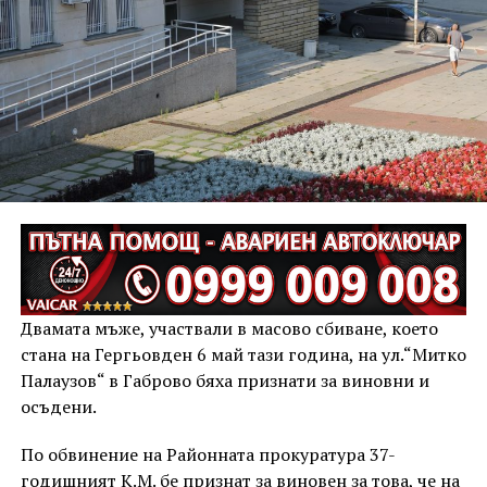
Двамата мъже, участвали в масово сбиване, което
стана на Гергьовден 6 май тази година, на ул.“Митко
Палаузов“ в Габрово бяха признати за виновни и
осъдени.
По обвинение на Районната прокуратура 37-
годишният К.М. бе признат за виновен за това, че на