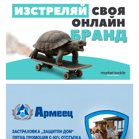
загуби живота след като катастрофира с мотор.
Тежкият инцидент е станал в събота, 1 август, около
10.00 часа в прохода Шипка. По данни на полицията
мотористът е самокатастрофирал.
На място незабавно е бил изпратен полицейски
екип, който установил самоличността на водача. Той
е бил транспортиран в габровската болница, където
по-късно починал.
Според първоначалната информация водачът се е
ударил в крайпътната мантинела.
Причините за инцидента са в процес на изясняване.