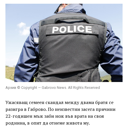
Архив © Copyright — Gabrovo News. All Rights Reserved
Ужасяващ семеен скандал между двама братя се
разигра в Габрово. По неизвестни засега причини
22-годишен мъж заби нож във врата на своя
роднина, в опит да отнеме живота му.