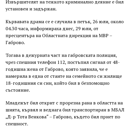
Извършителят на тежкото криминално деяние е бил
установен и задържан.
Кървавата драма се е случила в петък, 26 юли, около
04.30 часа, информираха днес, 29 юли, от
пресцентъра на Областната дирекция на МВР –
Габрово.
Тогава в дежурната част на габровската полиция,
чрез спешния телефон 112, постъпил сигнал от 48-
годишна жена от Габрово, която заявила, че е
намерила в една от стаите на семейното си жилище
18-годишния си син, който бил в безпомощно
състояние.
Младежът бил открит с прорезна рана в областта на
шията, кървял и веднага бил транспортиран в МБАЛ
„Д-р Тота Венкова“ – Габрово, където бил приет по
спешност.