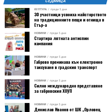
СЕДМИЦА
КУЛТУРА
преди 5 дни
30 участници усвоиха майсторството
на традиционните пещи и огнища в
Етър-а
НОВИНИ
преди 5 дни
Стартира лятната антиспин
кампания
НОВИНИ
преди 5 дни
Габрово преминава към електронно
таксуване в градския транспорт
НОВИНИ
преди 5 дни
Силно международно представяне
за габровския ХОУП
НОВИНИ
преди 5 дни
Денислав Иванов от ШК „Орловец