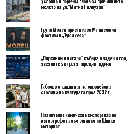
Условна и парична глоба за причинилите
мелето на ул.“Митко Палаузов“
Група Молец пристига за Младежкия
фестивал „Тук и сега“
„Персеиди и китари“ събира младежи под
звездите за трета поредна година
Габрово е кандидат за европейска
столица на културата през 2032 г
Назначават химическа експертиза по
катастрофата със загинал на Шипка
моторист