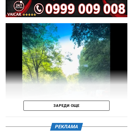
Предстои назначаването на автотехническа
експертиза относно причините и механизма на
възникналото пътнотранспортно произшествие.
На полицейските органи са възложени оперативно –
издирвателни мероприятия, свързани с
установяване на предходно преминали по трасето
на инкриминираната дата моторни превозни
средства, с евентуално последвало
компрометиране на пътната настилка.
Във връзка с изясняване на този въпрос предстои
назначаване на химическа експертиза на иззети в
хода на извършения оглед веществени
доказателства.
ЗАРЕДИ ОЩЕ
Действията по разследването продължават под
ръководството на Окръжна прокуратура – Габрово.
РЕКЛАМА
61-годишен мъж от севлиевското село Шумата