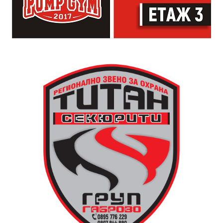
часовникова кула, механизмът ѝ е заменен с нов,
дело на двама тревненски майстори – Генчо Колев и
Христо Василев, през 1883 година. Той работи до
1945 година, когато самата кула е съборена. Нейното
„тиктакащо сърце“ обаче е спасено от местните
жители, съхранено и предадено по-късно на
дряновския музей.