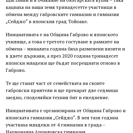
кацнаха на наша земя тринадесетте участници в
обмена между габровските гимназии и гимназия
„Сейджо“ в японския град Тойоаке.
Инициативата е на Община Габрово и японското
училище, а това е третото гостуване в рамките на
обмена – миналата година бяха разменени визити и
в двете държави, а през 2020 година тринадесет
японски младежи ще бъдат посрещнати отново в
Габрово.
Те ще станат част от семействата на своите
габровски приятели и ще прекарат две седмици
заедно, споделяйки техния бит и ежедневие.
Инициативата е организирана от Община Габрово и
японската гимназия „Сейджо“. В нея тази година
участваха младежи от 4 гимназии в града –
Национална Априловска гимназия,