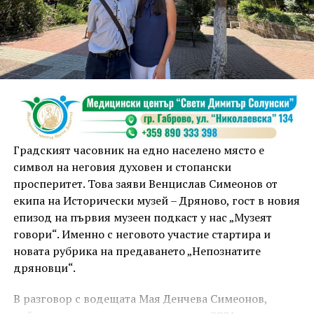
друга, обсъди заглавия и автори с други читатели
20:00ч. Концерт на група МОЛЕЦ, GoGo,
Zov&Vakavliev, Toria
21:30ч. Коктейли и музика
Младежкият център кани и всички млади хора,
които свират на китара, да се включат – независимо
Градският часовник на едно населено място е
от професионалното им ниво. Събитието е различно
символ на неговия духовен и стопански
– то не е концерт, а споделено преживяване, в което
просперитет. Това заяви Венцислав Симеонов от
всеки участва по свой начин. Няма сцена или
екипа на Исторически музей – Дряново, гост в новия
официална програма, няма предварително обявени
епизод на първия музеен подкаст у нас „Музеят
изпълнители и разделение между публика и
говори“. Именно с неговото участие стартира и
артисти. Всеки е добре дошъл да пее, свири или
новата рубрика на предаването „Непознатите
просто да преживее звездопад, изпълнен с музика,
дряновци“.
падащи звезди и желания.
В разговор с водещата Мая Денчева Симеонов,