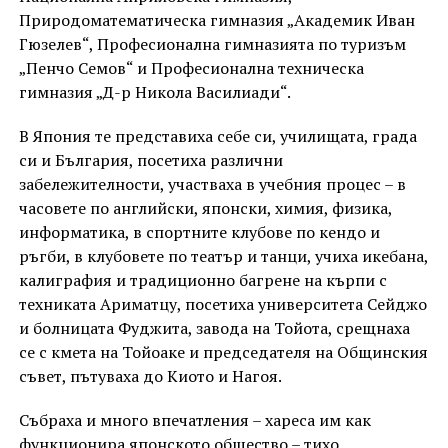
Природоматематическа гимназия „Академик Иван
Гюзелев“, Професионална гимназията по туризъм
„Пенчо Семов“ и Професионална техническа
гимназия „Д-р Никола Василиади“.
В Япония те представиха себе си, училищата, града
си и България, посетиха различни
забележителности, участваха в учебния процес – в
часовете по английски, японски, химия, физика,
информатика, в спортните клубове по кендо и
ръгби, в клубовете по театър и танци, учиха икебана,
калиграфия и традиционно багрене на кърпи с
техниката Ариматцу, посетиха университета Сейджо
и болницата Фуджита, завода на Тойота, срещнаха
се с кмета на Тойоаке и председателя на Общинския
съвет, пътуваха до Киото и Нагоя.
Събраха и много впечатления – хареса им как
функционира японското общество – тихо,