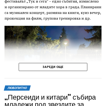
фестивалът „Тук и сега“ – едно събития, измислено
и организирано от младите хора в града. Планирани
са музикален концерт, размяна на книги, куиз вечер,
прожекция на филм, групова тренировка и др.
ЗАРЕДИ ОЩЕ
ЛЮБОПИТНО
„Персеиди и китари“ събира
Всички събития ще се проведат в парк „Максим
младежи под звездите за