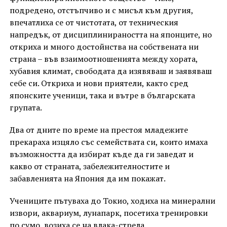
подредено, отстъпчиво и с мисъл към другия,
впечатлиха се от чистотата, от техническия
напредък, от дисциплинираността на японците, но
откриха и много достойнства на собствената ни
страна – във взаимоотношенията между хората,
хубавия климат, свободата да изявяваш и заявяваш
себе си. Откриха и нови приятели, както сред
японските ученици, така и вътре в българската
групата.
Два от дните по време на престоя младежите
прекараха изцяло със семействата си, които имаха
възможността да избират къде да ги заведат и
какво от страната, забележителностите и
забавленията на Япония да им покажат.
Учениците пътуваха до Токио, ходиха на минерални
извори, аквариум, лунапарк, посетиха тренировки
по сумо, возиха се на влака-стрела.