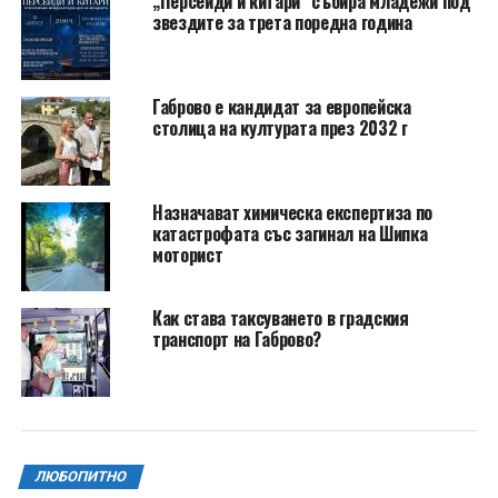
„Персеиди и китари“ събира младежи под
звездите за трета поредна година
Габрово е кандидат за европейска
столица на културата през 2032 г
Назначават химическа експертиза по
катастрофата със загинал на Шипка
моторист
Как става таксуването в градския
транспорт на Габрово?
ЛЮБОПИТНО