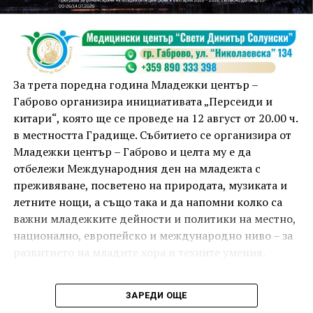
от FitLab ще се погрижи за добрия тонус с групова
тренировка от 19.00 ч., а след това ще има мозъчна
атака с куиз вечер за обща култура. Вечерта ще
приключи с прожекция на новия български
комедиен филм „Брънч за начинаещи“ – в парка,
За трета поредна година Младежки център –
под звездното дряновско небе.
Габрово организира инициативата „Персеиди и
китари“, която ще се проведе на 12 август от 20.00 ч.
в местността Градище. Събитието се организира от
Младежки център – Габрово и целта му е да
отбележи Международния ден на младежта с
преживяване, посветено на природата, музиката и
летните нощи, а също така и да напомни колко са
важни младежките дейности и политики на местно,
национално, европейско и международно ниво – за
развитието на младите хора и техните умения.
Вечерта е в пика на метеорния поток „Персеиди“ –
ЗАРЕДИ ОЩЕ
едно от най-красивите и очаквани астрономически