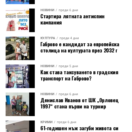
механизъм е възстановен година по-рано, през 1983
г., от майстор Илия Ковачев, който изковава
НОВИНИ
преди 6 дни
Стартира лятната антиспин
липсващите му части. Днес неговият син, Иван
кампания
Ковачев, продължава делото на баща си, като се
грижи за техническата поддръжка на механизма и
отстранява евентуални повреди.
КУЛТУРА
преди 4 дни
Габрово е кандидат за европейска
столица на културата през 2032 г
Разказаната от Симеонов история разкрива и
любопитен детайл около самото местоположение на
новата кула. Архитект Илия Лефтеров е трябвало да
НОВИНИ
преди 5 дни
Как става таксуването в градския
търси подходящо място за нейното изграждане, тъй
транспорт на Габрово?
като до средата на 80-те години на нейното
оригинално място вече били построени сградите на
Община Дряново и на полицията.
НОВИНИ
преди 6 дни
Денислав Иванов от ШК „Орловец
1997“ стана първи на турнир
КРИМИ
преди 6 дни
61-годишен мъж загуби живота си