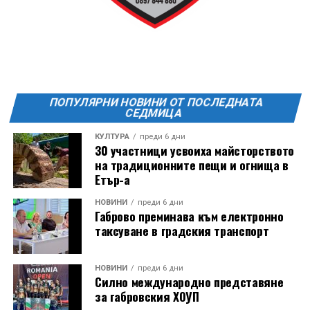
ПОПУЛЯРНИ НОВИНИ ОТ ПОСЛЕДНАТА
СЕДМИЦА
КУЛТУРА
преди 6 дни
30 участници усвоиха майсторството
на традиционните пещи и огнища в
Етър-а
Години след разрушаването на кулата се заражда
НОВИНИ
преди 6 дни
Габрово преминава към електронно
инициатива за нейното възстановяване, обединила
таксуване в градския транспорт
местни културни дейци – сред тях творецът Иван
Койчев и етнографът Бонка Тихова. Усилията им се
увенчават с успех и на 8 септември 1984 година
НОВИНИ
преди 6 дни
Силно международно представяне
часовниковата кула, с работещия век по-рано
за габровския ХОУП
механизъм, е официално открита наново. Самият