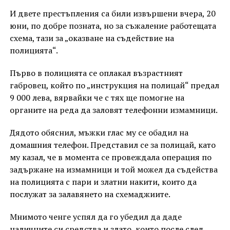
И двете престъпления са били извършени вчера, 20
юни, по добре позната, но за съжаление работещата
схема, тази за „оказване на съдействие на
полицията“.
Първо в полицията се оплакал възрастният
габровец, който по „инструкция на полицай“ предал
9 000 лева, вярвайки че с тях ще помогне на
органите на реда да заловят телефонни измамници.
Дядото обяснил, мъжки глас му се обадил на
домашния телефон. Представил се за полицай, като
му казал, че в момента се провеждала операция по
задържане на измамници и той можел да съдейства
на полицията с пари и златни накити, които да
послужат за залавянето на схемаджиите.
Мнимото ченге успял да го убедил да даде
наличните си средства и злато, които после след