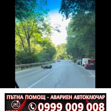
разкъсно-контузни рани в теменно-тилната област и
в областта на носа, и охлузни рани, довели до
разстройство на здравето, неопасно за живота.
Престъплението бе класифицирано по чл.131 ал.1
т.12 пр.1, вр. чл.130 ал.1 от НК, като А.Н. е освободен
от наказателна отговорност и му е наложено
административно наказание по реда на чл.78а ал.1
от НК – глоба в размер на 306,77 евро.
С постановление на Районна прокуратура-Габрово
В.А. е бил задържан за срок до 72 часа, а с
определение на Районен съд-Габрово спрямо него е
взета мярка за неотклонение „домашен арест“.
Съдебният акт е окончателен.