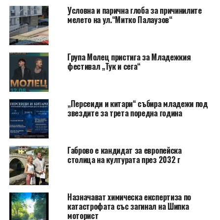
Условна и парична глоба за причинилите
мелето на ул.“Митко Палаузов“
Група Молец пристига за Младежкия
фестивал „Тук и сега“
„Персеиди и китари“ събира младежи под
звездите за трета поредна година
Габрово е кандидат за европейска
столица на културата през 2032 г
Назначават химическа експертиза по
катастрофата със загинал на Шипка
моторист