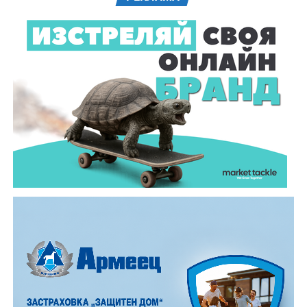
61-годишен мъж от севлиевското село Шумата
загуби живота след като катастрофира с мотор.
Тежкият инцидент е станал в събота, 1 август, около
10.00 часа в прохода Шипка. По данни на полицията
мотористът е самокатастрофирал.
На място незабавно е бил изпратен полицейски
екип, който установил самоличността на водача. Той
е бил транспортиран в габровската болница, където
по-късно починал.
Според първоначалната информация водачът се е
ударил в крайпътната мантинела.
Причините за инцидента са в процес на изясняване.