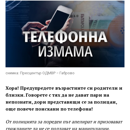
снимка: Пресцентър ОДМВР – Габрово
Хора! Предупредете възрастните си родители и
близки. Говорете с тях да не дават пари на
непознати, дори представящи се за полицаи,
още повече поискани по телефона!
От полицията за пореден път апелират и призовават
гражданите да не се поддават на манипулации.