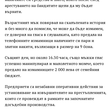
арестуването на бандитите щели да му бъдат
върнати.
Възрастният мъж повярвал на скалъпената история
и без много да помисли, че може да бъде измамен,
се доверил на гласа в слушалката, като предала на
телефонните измамници наличните си пари и
златни накити, възлизащи в размер на 9 бона.
Същият ден, но около 16.30 часа, също мъжки глас
успешно манипулирал и малолетното момче, което
предало на измамниците 2 000 лева от семейния
бюджет.
Предприети са незабавни оперативни действия за
установяване на извършителите на престъпленията,
които се провеждат в рамките на започнатите
досъдебни производства.