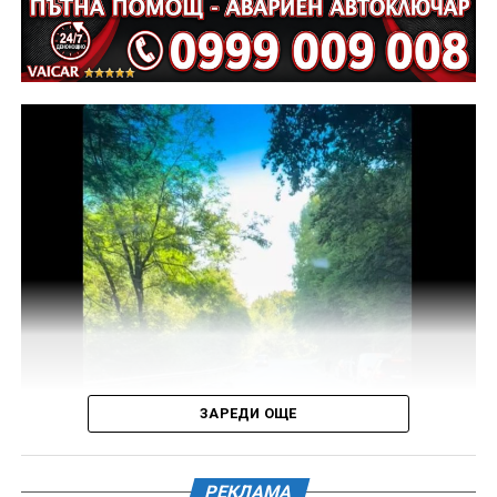
Предстои назначаването на автотехническа
експертиза относно причините и механизма на
възникналото пътнотранспортно произшествие.
На полицейските органи са възложени оперативно –
издирвателни мероприятия, свързани с
установяване на предходно преминали по трасето
на инкриминираната дата моторни превозни
средства, с евентуално последвало
компрометиране на пътната настилка.
Във връзка с изясняване на този въпрос предстои
назначаване на химическа експертиза на иззети в
хода на извършения оглед веществени
доказателства.
ЗАРЕДИ ОЩЕ
Действията по разследването продължават под
ръководството на Окръжна прокуратура – Габрово.
РЕКЛАМА