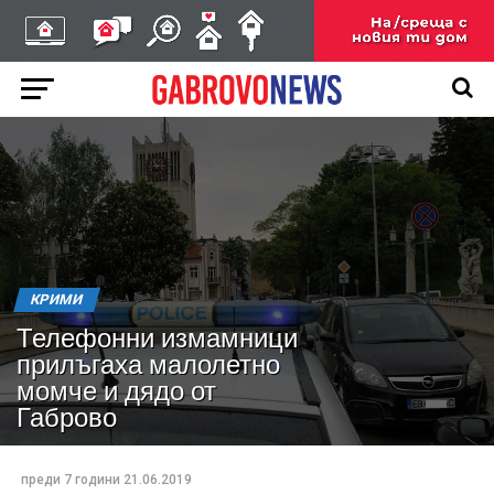
КРИМИ
Телефонни измамници
прилъгаха малолетно
момче и дядо от
Габрово
преди 7 години
21.06.2019