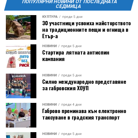
ПОПУЛЯРНИ НОВИНИ ОТ ПОСЛЕДНАТА
СЕДМИЦА
КУЛТУРА
преди 5 дни
30 участници усвоиха майсторството
на традиционните пещи и огнища в
Етър-а
НОВИНИ
преди 5 дни
Стартира лятната антиспин
кампания
НОВИНИ
преди 5 дни
Силно международно представяне
за габровския ХОУП
НОВИНИ
преди 4 дни
Габрово преминава към електронно
таксуване в градския транспорт
НОВИНИ
преди 5 дни