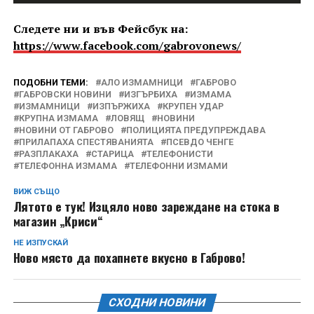
Следете ни и във Фейсбук на:
https://www.facebook.com/gabrovonews/
ПОДОБНИ ТЕМИ:
АЛО ИЗМАМНИЦИ
ГАБРОВО
ГАБРОВСКИ НОВИНИ
ИЗГЪРБИХА
ИЗМАМА
ИЗМАМНИЦИ
ИЗПЪРЖИХА
КРУПЕН УДАР
КРУПНА ИЗМАМА
ЛОВЯЩ
НОВИНИ
НОВИНИ ОТ ГАБРОВО
ПОЛИЦИЯТА ПРЕДУПРЕЖДАВА
ПРИЛАПАХА СПЕСТЯВАНИЯТА
ПСЕВДО ЧЕНГЕ
РАЗПЛАКАХА
СТАРИЦА
ТЕЛЕФОНИСТИ
ТЕЛЕФОННА ИЗМАМА
ТЕЛЕФОННИ ИЗМАМИ
ВИЖ СЪЩО
Лятото е тук! Изцяло ново зареждане на стока в
магазин „Криси“
НЕ ИЗПУСКАЙ
Ново място да похапнете вкусно в Габрово!
СХОДНИ НОВИНИ