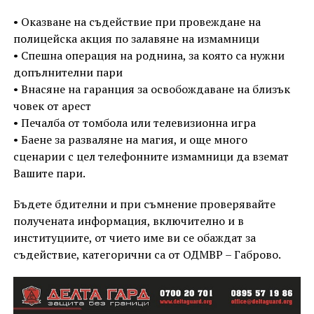
• Оказване на съдействие при провеждане на
полицейска акция по залавяне на измамници
• Спешна операция на роднина, за която са нужни
допълнителни пари
• Внасяне на гаранция за освобождаване на близък
човек от арест
• Печалба от томбола или телевизионна игра
• Баене за разваляне на магия, и още много
сценарии с цел телефонните измамници да вземат
Вашите пари.
Бъдете бдителни и при съмнение проверявайте
получената информация, включително и в
институциите, от чието име ви се обаждат за
съдействие, категорични са от ОДМВР – Габрово.