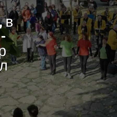
 в
–
р
ол