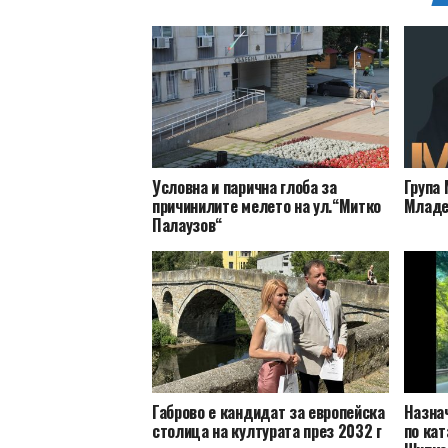
Условна и парична глоба за
Група 
причинилите мелето на ул.“Митко
Младе
Палаузов“
Габрово е кандидат за европейска
Назна
столица на културата през 2032 г
по кат