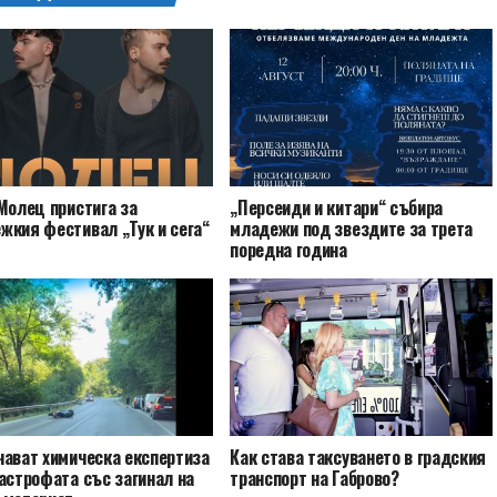
Молец пристига за
„Персеиди и китари“ събира
жкия фестивал „Тук и сега“
младежи под звездите за трета
поредна година
чават химическа експертиза
Как става таксуването в градския
астрофата със загинал на
транспорт на Габрово?