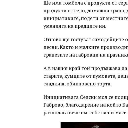
Ще има томбола с продукти от серг
продукти от село, домашна храна,
инициативите, подети от местните
уменията на предците ни.
Отново ще гостуват самодейците о
песни. Както и малките производит
трапезите на габровци на празник
А в нашия край той продължава да
старите, кумците от кумовете, деца
сладкиш, обикновено торта.
Инициативата Селски мол се подк
Габрово, благодарение на който Б
разполага вече със собствени маси