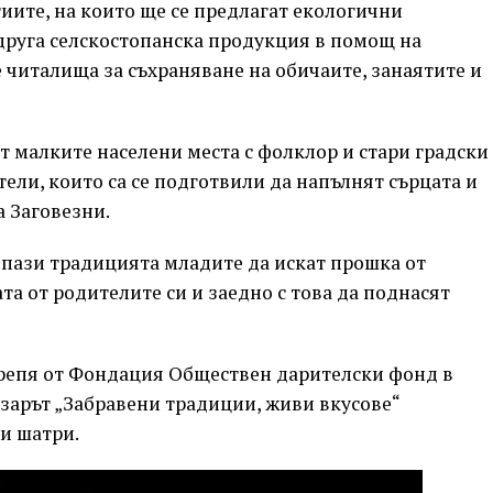
иите, на които ще се предлагат екологични
 друга селскостопанска продукция в помощ на
 читалища за съхраняване на обичаите, занаятите и
т малките населени места с фолклор и стари градски
ели, които са се подготвили да напълнят сърцата и
а Заговезни.
 пази традицията младите да искат прошка от
та от родителите си и заедно с това да поднасят
репя от Фондация Обществен дарителски фонд в
азарът „Забравени традиции, живи вкусове“
 и шатри.