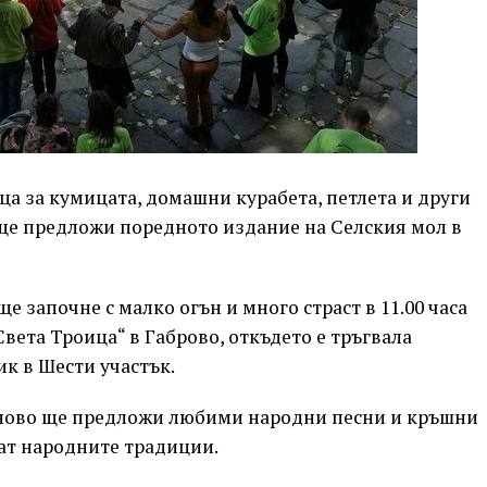
ца за кумицата, домашни курабета, петлета и други
 ще предложи поредното издание на Селския мол в
е започне с малко огън и много страст в 11.00 часа
вета Троица“ в Габрово, откъдето е тръгвала
к в Шести участък.
тново ще предложи любими народни песни и кръшни
чат народните традиции.