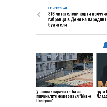
НЕ ИЗПУСКАЙ
316 читателски карти получи
габровци в Деня на народнит
будители
Условна и парична глоба за
Група 
причинилите мелето на ул.“Митко
Младе
Палаузов“