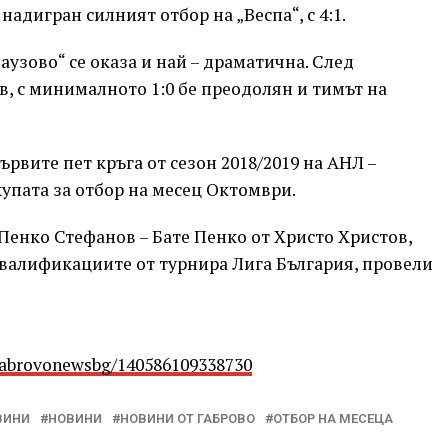
надигран силният отбор на „Веспа“, с 4:1.
аузово“ се оказа и най – драматична. След
в, с минималното 1:0 бе преодолян и тимът на
ървите пет кръга от сезон 2018/2019 на АНЛ –
упата за отбор на месец Октомври.
Пенко Стефанов – Бате Пенко от Христо Христов,
квалификациите от турнира Лига България, провели
Gabrovonewsbg/140586109338730
ВИНИ
НОВИНИ
НОВИНИ ОТ ГАБРОВО
ОТБОР НА МЕСЕЦА