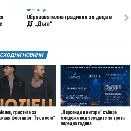
ВИЖ СЪЩО
ха
Образователна градинка за деца в
е
ДГ „Дъга“
СХОДНИ НОВИНИ
Молец пристига за
„Персеиди и китари“ събира
жкия фестивал „Тук и сега“
младежи под звездите за трета
поредна година