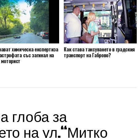
чават химическа експертиза
Как става таксуването в градския
астрофата със загинал на
транспорт на Габрово?
 моторист
а глоба за
то на ул.“Митко