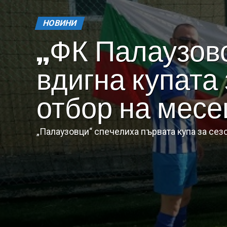
НОВИНИ
„ФК Палаузов
вдигна купата 
отбор на месе
„Палаузовци“ спечелиха първата купа за сезо