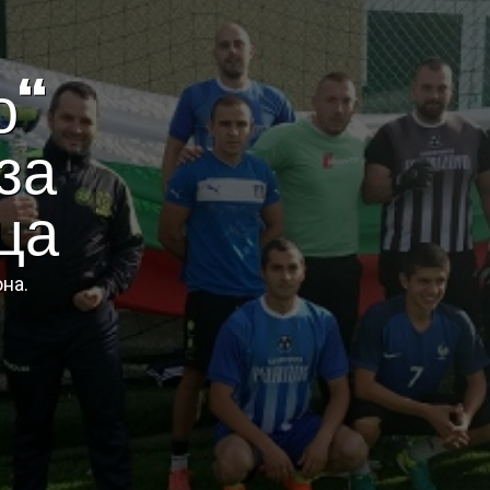
о“
за
ца
на.