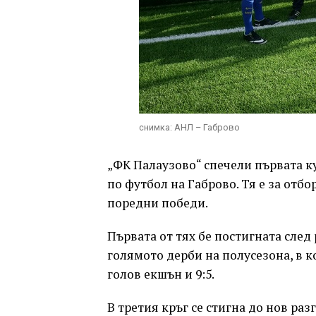
снимка: АНЛ – Габрово
„ФК Палаузово“ спечели първата ку
по футбол на Габрово. Тя е за отб
поредни победи.
Първата от тях бе постигната след 
голямото дерби на полусезона, в к
голов екшън и 9:5.
В третия кръг се стигна до нов разгр