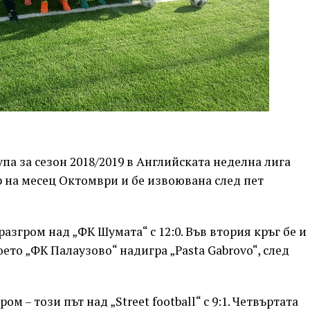
па за сезон 2018/2019 в Английската неделна лига
ор на месец Октомври и бе извоювана след пет
разгром над „ФК Шумата“ с 12:0. Във втория кръг бе и
оето „ФК Палаузово“ надигра „Pasta Gabrovo“, след
ом – този път над „Street football“ с 9:1. Четвъртата