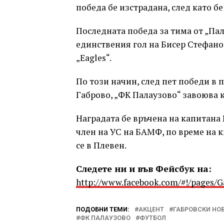
победа бе изстрадана, след като бе 
Последната победа за тима от „Пал
единствения гол на Бисер Стефано
„Eagles“.
По този начин, след пет победи в п
Габрово, „ФК Палаузово“ завоюва к
Наградата бе връчена на капитана 
член на УС на БАМФ, по време на 
се в Плевен.
Следете ни и във Фейсбук на:
http://www.facebook.com/#!/pages/
ПОДОБНИ ТЕМИ:
АКЦЕНТ
ГАБРОВСКИ НО
ФК ПАЛАУЗОВО
ФУТБОЛ