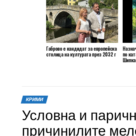
Габрово е кандидат за европейска
Назна
столица на културата през 2032 г
по кат
Шипка
КРИМИ
Условна и паричн
причинилите меле