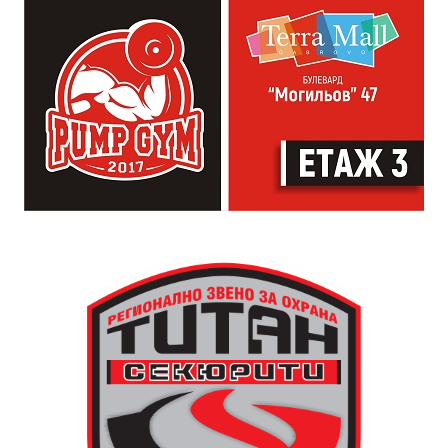
от професионалното им ниво. Събитието е различно
– то не е концерт, а споделено преживяване, в което
всеки участва по свой начин. Няма сцена или
официална програма, няма предварително обявени
изпълнители и разделение между публика и
артисти. Всеки е добре дошъл да пее, свири или
просто да преживее звездопад, изпълнен с музика,
падащи звезди и желания.
За да улесни всички желаещи да се включат,
Младежки център – Габрово осигурява безплатен
транспорт до местността Градище. Електрическият
автобус ще тръгне в 19:30 ч. от пл. „Възраждане“, а
обратно към града в 00:00 ч. – от паркинга до
поляната. Вземете със себе си връхна дреха и одеяло
или шалте! За повече информация тел. 0887907075.