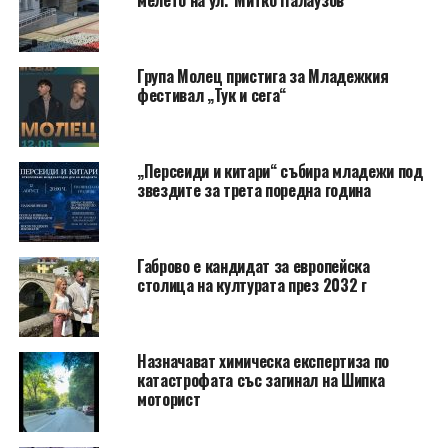
мелето на ул.“Митко Палаузов“
Група Молец пристига за Младежкия
фестивал „Тук и сега“
„Персеиди и китари“ събира младежи под
звездите за трета поредна година
Габрово е кандидат за европейска
столица на културата през 2032 г
Назначават химическа експертиза по
катастрофата със загинал на Шипка
моторист