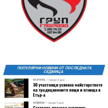
13 АВГУСТ (четвъртък)
19:00ч Групова тренировка с Йоанна Петрова от
FitLab
20:00ч. Куиз вечер за обща култура
21:30ч. Прожекция на филма “Брънч за начинаещи”
Ще бъде хубаво – не някога и някъде, а тук и сега!
Фестивалът се организира по случай
Международния ден на младежта, който се
отбеляава редовно в Дряново от дълги години.
ПОПУЛЯРНИ НОВИНИ ОТ ПОСЛЕДНАТА
СЕДМИЦА
КУЛТУРА
преди 4 дни
30 участници усвоиха майсторството
на традиционните пещи и огнища в
Етър-а
НОВИНИ
преди 5 дни
Стартира лятната антиспин