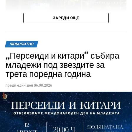
ЗАРЕДИ ОЩЕ
ЛЮБОПИТНО
„Персеиди и китари“ събира
Всички събития ще се проведат в парк „Максим
младежи под звездите за
Райкович“, срещу часовниковата кула, с вход
трета поредна година
свободен. Програмата ще започне на 12 август с
концерт на група Молец и талантливите млади
преди един ден
06.08.2026
изпълнители GoGo, Toria, ZoV & Vakavliev.