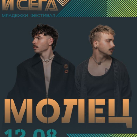
разстройство на здравето, неопасно за живота.
Престъплението бе класифицирано по чл.131 ал.1
т.12 пр.1, вр. чл.130 ал.1 от НК, като А.Н. е освободен
от наказателна отговорност и му е наложено
административно наказание по реда на чл.78а ал.1
от НК – глоба в размер на 306,77 евро.
С постановление на Районна прокуратура-Габрово
В.А. е бил задържан за срок до 72 часа, а с
определение на Районен съд-Габрово спрямо него е
взета мярка за неотклонение „домашен арест“.
Съдебният акт е окончателен.