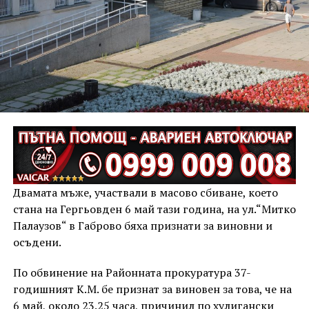
Двамата мъже, участвали в масово сбиване, което
стана на Гергьовден 6 май тази година, на ул.“Митко
Палаузов“ в Габрово бяха признати за виновни и
осъдени.
По обвинение на Районната прокуратура 37-
годишният К.М. бе признат за виновен за това, че на
6 май, около 23.25 часа, причинил по хулигански