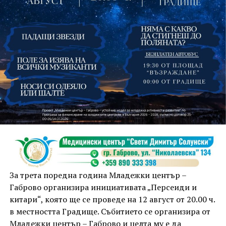
На 13 август организаторите са предвидили
занимания и за здрав дух, и за здраво тяло.
Инструкторката по пилатес и йога Йоанна Петрова
от FitLab ще се погрижи за добрия тонус с групова
тренировка от 19.00 ч., а след това ще има мозъчна
атака с куиз вечер за обща култура. Вечерта ще
приключи с прожекция на новия български
комедиен филм „Брънч за начинаещи“ – в парка,
За трета поредна година Младежки център –
под звездното дряновско небе.
Габрово организира инициативата „Персеиди и
китари“, която ще се проведе на 12 август от 20.00 ч.
в местността Градище. Събитието се организира от
Младежки център – Габрово и целта му е да