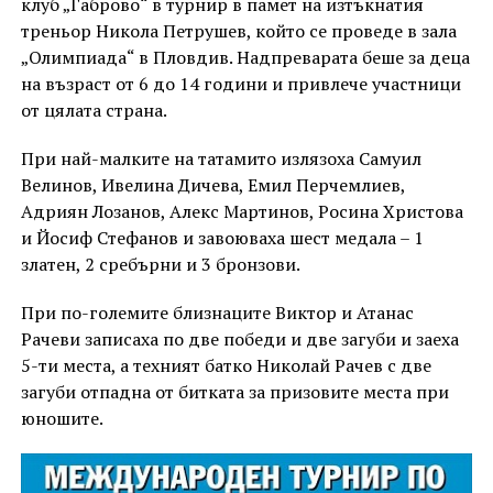
клуб „Габрово“ в турнир в памет на изтъкнатия
треньор Никола Петрушев, който се проведе в зала
„Олимпиада“ в Пловдив. Надпреварата беше за деца
на възраст от 6 до 14 години и привлече участници
от цялата страна.
При най-малките на татамито излязоха Самуил
Велинов, Ивелина Дичева, Емил Перчемлиев,
Адриян Лозанов, Алекс Мартинов, Росина Христова
и Йосиф Стефанов и завоюваха шест медала – 1
златен, 2 сребърни и 3 бронзови.
При по-големите близнаците Виктор и Атанас
Рачеви записаха по две победи и две загуби и заеха
5-ти места, а техният батко Николай Рачев с две
загуби отпадна от битката за призовите места при
юношите.