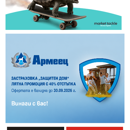
обикновена лятна вечер.
12 АВГУСТ (сряда)
19:00ч. „Книга за книга“ – донеси книга, вземи си
друга, обсъди заглавия и автори с други читатели
20:00ч. Концерт на група МОЛЕЦ, GoGo,
Zov&Vakavliev, Toria
21:30ч. Коктейли и музика
Младежкият център кани и всички млади хора,
които свират на китара, да се включат – независимо