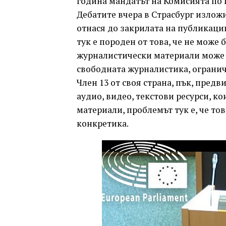
година мандатът на Комисията по 
Дебатите вчера в Страсбург излож
отнася до закрилата на публикаци
тук е породен от това, че не може
журналистически материали може да
свободната журналистика, ограни
Член 13 от своя страна, пък, пред
аудио, видео, текстови ресурси, к
материали, проблемът тук е, че тов
конкретика.