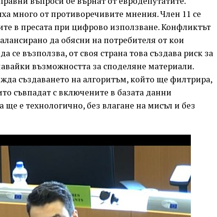
правни въпроси бе върнат от евродепутатите.
иха много от противоречивите мнения. Член 11 се
ите в пресата при цифрово използване. Конфликтът
 балансирано да обясни на потребителя от кои
 се възползва, от своя страна това създава риск за
чавайки възможността за споделяне материали.
вижда създаването на алгоритъм, който ще филтрира,
оито съвпадат с включените в базата данни
а ще е технологично, без влагане на мисъл и без