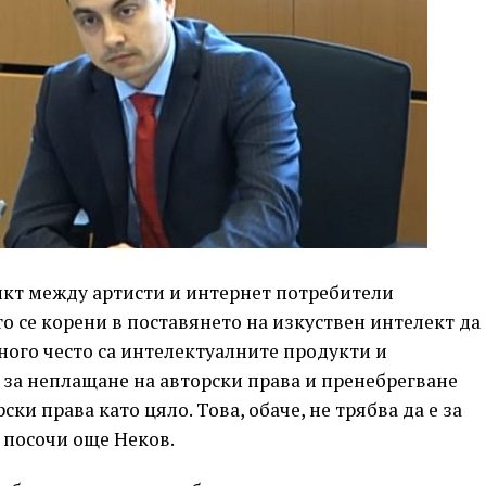
икт между артисти и интернет потребители
о се корени в поставянето на изкуствен интелект да
ного често са интелектуалните продукти и
 за неплащане на авторски права и пренебрегване
ски права като цяло. Това, обаче, не трябва да е за
 посочи още Неков.