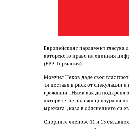
Европейският парламент гласува д
авторското право на единния цифр
(ЕРР, Германия).
Момчил Неков даде своя глас прот
тя поставя в риск от спекулации 
граждани. „Няма как да подкрепя з
авторите ще наложи цензура на по
мрежата“, каза в обяснението си е
Спорните членове 11 и 13 създадох