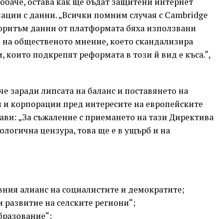
 обаче, остава как ще бъдат защитени интернет
лации с данни. „Всички помним случая с Cambridge
лгоритъм данни от платформата бяха използвани
 на общественото мнение, което скандализира
, които подкрепят реформата в този й вид е къса.“,
е заради липсата на баланс и поставянето на
 и корпорации пред интересите на европейските
ави: „За съжаление с приемането на тази Директива
логична цензура, това ще е в ущърб и на
ивния алианс на социалистите и демократите;
 развитие на селските региони“;
бразование“;