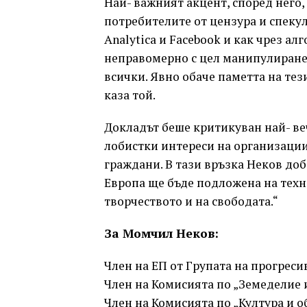
Най- важният акцент, според него,
потребителите от цензура и спеку
Analytica и Facebook и как чрез а
неправомерно с цел манипулиране
всички. Явно обаче паметта на тези
каза той.
Докладът беше критикуван най- веч
лобистки интереси на организации
граждани. В тази връзка Неков доб
Европа ще бъде подложена на техно
творчеството и на свободата.“
За Момчил Неков:
Член на ЕП от Групата на прогрес
Член на Комисията по „Земеделие и
Член на Комисията по „Култура и о