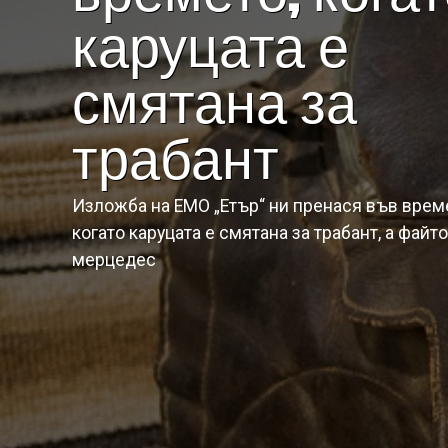
каруцата е
смятана за
трабант
Изложба на ЕМО „Етър“ ни пренася във врем
когато каруцата е смятана за трабант, а файт
мерцедес