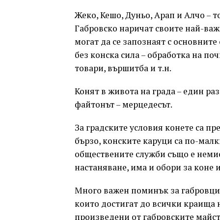
Жеко, Кешо, Дуньо, Арап и Алчо – т
Габровско наричат своите най-важ
могат да се запознаят с основнит
без конска сила – обработка на поч
товари, вършитба и т.н.
Конят в живота на града – един раз
файтонът – мерцедесът.
За градските условия конете са пр
бързо, конските каруци са по-мал
обществените служби също е немисл
настаняване, има и обори за коне и
Много важен поминък за габровци 
които достигат до всички краища 
произведени от габровските майст