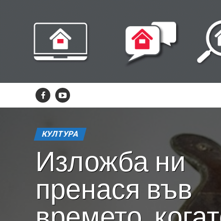
КУЛТУРА
Изложба ни
пренася във
времето, кога