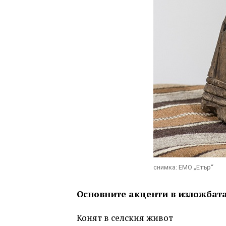
снимка: ЕМО „Етър“
Основните акценти в изложбат
Конят в селския живот