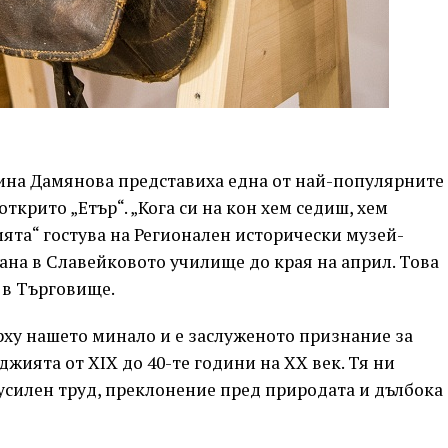
ина Дамянова представиха една от най-популярните
ткрито „Етър“. „Кога си на кон хем седиш, хем
ията“ гостува на Регионален исторически музей-
ана в Славейковото училище до края на април. Това
 в Търговище.
рху нашето минало и е заслуженото признание за
джията от ХІХ до 40-те години на ХХ век. Тя ни
 усилен труд, преклонение пред природата и дълбока