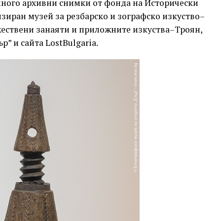
много архивни снимки от фонда на Исторически
иран музей за резбарско и зографско изкуство–
жествени занаяти и приложните изкуства–Троян,
” и сайта LostBulgaria.