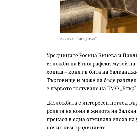
снимка: ЕМО „Етър“
Уредниците Росица Бинева и Павл
изложби на Етнографски музей на о
ходиш – конят в бита на балкандж
Търговище и може да бъде разглед
е първото гостуване на ЕМО „Етър“
„Изложбата е интересен поглед въ
ролята на коня в живота на балкан
пренася в една отминала епоха на
почит към традициите.