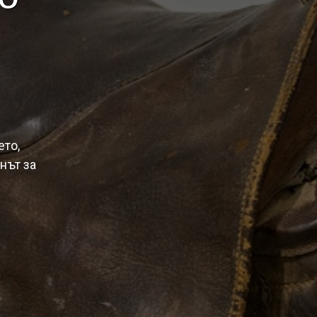
ето,
онът за