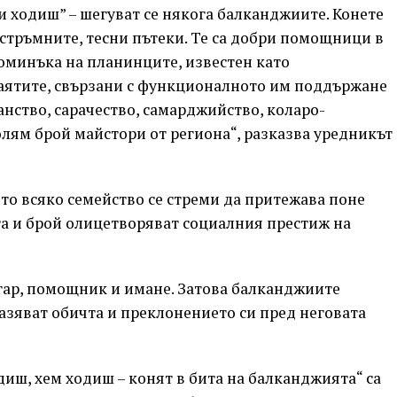
си ходиш” – шегуват се някога балканджиите. Конете
 стръмните, тесни пътеки. Те са добри помощници в
поминъка на планинците, известен като
аятите, свързани с функционалното им поддържане
нство, сарачество, самарджийство, коларо-
олям брой майстори от региона“, разказва уредникът
ето всяко семейство се стреми да притежава поне
ота и брой олицетворяват социалния престиж на
ругар, помощник и имане. Затова балканджиите
азяват обичта и преклонението си пред неговата
едиш, хем ходиш – конят в бита на балканджията“ са