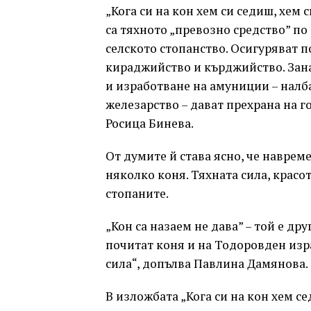
„Кога си на кон хем си седиш, хем 
са тяхното „превозно средство” по
селското стопанство. Осигуряват 
кираджийство и кърджийство. Зан
и изработване на амуниции – налба
железарство – дават прехрана на г
Росица Бинева.
От думите й става ясно, че наврем
няколко коня. Тяхната сила, крас
стопаните.
„Кон са назаем не дава” – той е д
почитат коня и на Тодоровден изр
сила“, допълва Павлина Дамянова.
В изложбата „Кога си на кон хем с