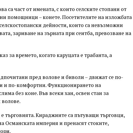
ова са част от имената, с които селските стопани от
ни помощници – конете. Посетителите на изложбата
е селскостопански дейности, които са невъзможни
вата, зариване на зърната при сеитба, превозване на
каз за времето, когато каруцата е трабанта, а
едпочитани пред волове и биволи – движат се по-
ки и по-комфортни. Функционирането на
има без коне. Във всеки хан, освен стаи за
 волове.
е търговията. Кираджиите са пътуващи търговци,
на Османската империя и пренасят стоките,
ори.