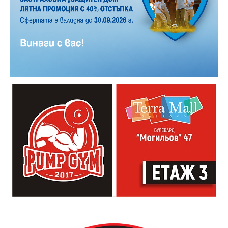
Години след разрушаването на кулата се заражда
инициатива за нейното възстановяване, обединила
местни културни дейци – сред тях творецът Иван
Практическият модул даде възможност на
Койчев и етнографът Бонка Тихова. Усилията им се
участниците да работят рамо до рамо с утвърдени
увенчават с успех и на 8 септември 1984 година
специалисти в занаята. Павел Кунчев, един от
часовниковата кула, с работещия век по-рано
признатите майстори реставратори в музей „Етър“,
механизъм, е официално открита наново. Самият
води обучението за изграждане на каменна основа
механизъм е възстановен година по-рано, през 1983
за отоплителните съоръжения. Част от курсистите
г., от майстор Илия Ковачев, който изковава
надградиха своите умения по каменна зидария,
липсващите му части. Днес неговият син, Иван
придобити в предишни издания на програмата.
Ковачев, продължава делото на баща си, като се
грижи за техническата поддръжка на механизма и
отстранява евентуални повреди.
Разказаната от Симеонов история разкрива и
любопитен детайл около самото местоположение на
новата кула. Архитект Илия Лефтеров е трябвало да