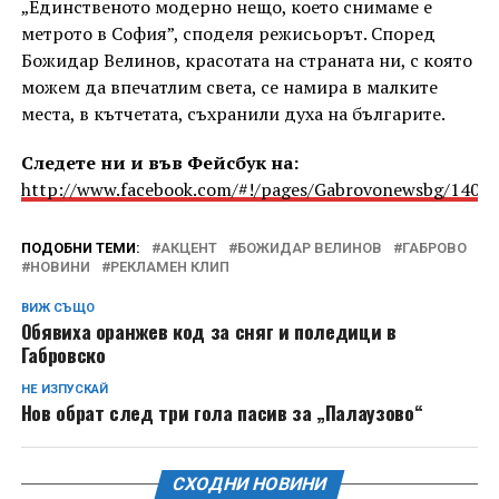
„Единственото модерно нещо, което снимаме е
метрото в София”, споделя режисьорът. Според
Божидар Велинов, красотата на страната ни, с която
можем да впечатлим света, се намира в малките
места, в кътчетата, съхранили духа на българите.
Следете ни и във Фейсбук на:
http://www.facebook.com/#!/pages/Gabrovonewsbg/1405
ПОДОБНИ ТЕМИ:
АКЦЕНТ
БОЖИДАР ВЕЛИНОВ
ГАБРОВО
НОВИНИ
РЕКЛАМЕН КЛИП
ВИЖ СЪЩО
Обявиха оранжев код за сняг и поледици в
Габровско
НЕ ИЗПУСКАЙ
Нов обрат след три гола пасив за „Палаузово“
СХОДНИ НОВИНИ