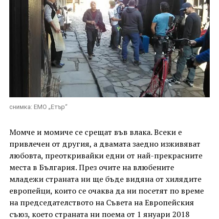
снимка: ЕМО „Етър“
Момче и момиче се срещат във влака. Всеки е
привлечен от другия, а двамата заедно изживяват
любовта, преоткривайки едни от най-прекрасните
места в България. През очите на влюбените
младежи страната ни ще бъде видяна от хилядите
европейци, които се очаква да ни посетят по време
на председателството на Съвета на Европейския
съюз, което страната ни поема от 1 януари 2018