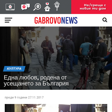
КУЛТУРА
Една любов, родена от
усещането за България
преди 9 години
27.11.2017