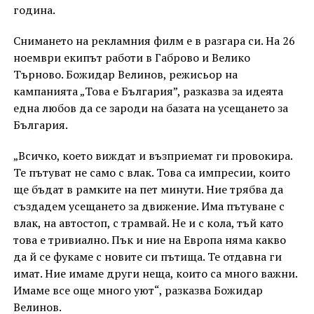
година.
Снимането на рекламния филм е в разгара си. На 26
ноември екипът работи в Габрово и Велико
Търново. Божидар Велинов, режисьор на
кампанията „Това е България”, разказва за идеята
една любов да се зароди на базата на усещането за
България.
„Всичко, което виждат и възприемат ги провокира.
Те пътуват не само с влак. Това са импресии, които
ще бъдат в рамките на пет минути. Ние трябва да
създадем усещането за движение. Има пътуване с
влак, на автостоп, с трамвай. Не и с кола, тъй като
това е тривиално. Пък и ние на Европа няма какво
да й се фукаме с новите си пътища. Те отдавна ги
имат. Ние имаме други неща, които са много важни.
Имаме все още много уют“, разказва Божидар
Велинов.