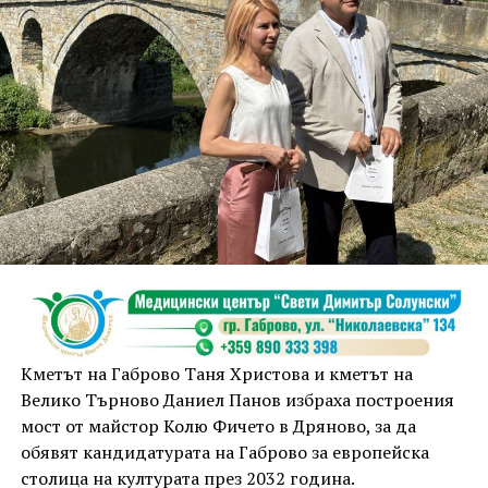
Кметът на Габрово Таня Христова и кметът на
Велико Търново Даниел Панов избраха построения
мост от майстор Колю Фичето в Дряново, за да
обявят кандидатурата на Габрово за европейска
столица на културата през 2032 година.