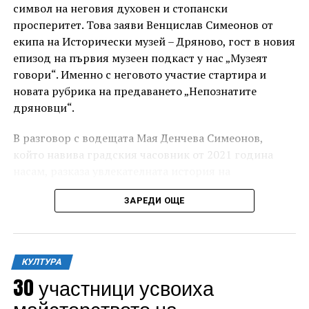
символ на неговия духовен и стопански
просперитет. Това заяви Венцислав Симеонов от
екипа на Исторически музей – Дряново, гост в новия
епизод на първия музеен подкаст у нас „Музеят
говори“. Именно с неговото участие стартира и
новата рубрика на предаването „Непознатите
дряновци“.
„Това не е партньорство, което ще разпределя
В разговор с водещата Мая Денчева Симеонов,
ресурси. То ще предостави възможност на
който навива градския часовник от 2021 година
Централна България да демонстрира своя
насам, разказа увлекателната история на
потенциал и да превърне културата в двигател за
часовниковия механизъм и на часовниковата кула в
развитие, привличане на хора и инвестиции“,
ЗАРЕДИ ОЩЕ
града, от появата им през Възраждането, през
допълни още Христова.
годините на социализма, чак до днешния ден.
Кметът на старата столица Даниел Панов припомни,
че партньорството между Габрово и Велико
КУЛТУРА
Търново има своите здрави основи, изграждани
30 участници усвоиха
през годините чрез съвместни проекти и
майсторството на