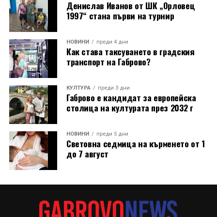
Денислав Иванов от ШК „Орловец
тавите с вечерята, която по-късно бе споделена на
1997“ стана първи на турнир
открито в нощния музей.
Лекционният модул от първия ден (31 юли)
НОВИНИ
преди 4 дни
Как става таксуването в градския
предложи теоретична основа и дискусии,
транспорт на Габрово?
свързващи историческото наследство със
съвременния начин на живот: Арх. Николай
Маринов и д-р инж. Петя Груева от сдружение
КУЛТУРА
преди 3 дни
Габрово е кандидат за европейска
„Мещра“ откриха програмата с лекция за
столица на културата през 2032 г
принципите на отоплителните системи в
традиционната архитектура.
НОВИНИ
преди 5 дни
Световна седмица на кърменето от 1
В следващ панел арх. Маринов представи и
до 7 август
съвременни алтернативи за отопление на дърва при
еднофамилни сгради.