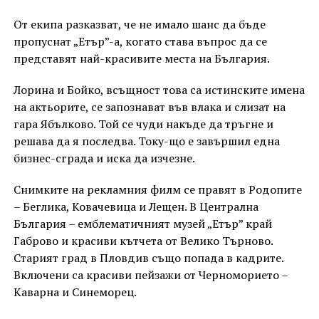
От екипа разказват, че не имало шанс да бъде
пропуснат „Етър”-а, когато става въпрос да се
представят най-красивите места на България.
Лорина и Бойко, всъщност това са истинските имена
на актьорите, се запознават във влака и слизат на
гара Ябълково. Той се чуди накъде да тръгне и
решава да я последва. Току-що е завършил една
бизнес-сграда и иска да изчезне.
Снимките на рекламния филм се правят в Родопите
– Беглика, Ковачевица и Лещен. В Централна
България – емблематичният музей „Етър” край
Габрово и красиви кътчета от Велико Търново.
Старият град в Пловдив също попада в кадрите.
Включени са красиви пейзажи от Черноморието –
Каварна и Синеморец.