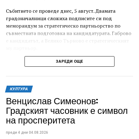
Събитието се проведе днес, 5 август. Двамата
градоначалници сложиха подписите си под
меморандум за стратегическо партньорство по
съвместната подготовка на кандидатурата. Габрово
е кандидатът, а Велико Търново е стратегическият
му партньор.
ЗАРЕДИ ОЩЕ
КУЛТУРА
Венцислав Симеонов:
Градският часовник е символ
на просперитета
Изборът на Дряновския мост – този архитектурен
преди 4 дни
04.08.2026