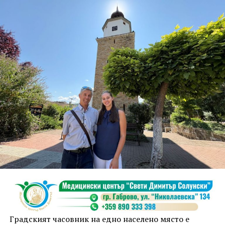
шедьовър на възрожденското ни строителство и
майсторство, вечен символ на Дряново, носи
дълбоко послание. Мястото, където документът бе
подписан, символизира свързаността,
сътрудничеството и общото бъдеще, подчерта
кметът Таня Христова.
По думите ѝ мостът, построен от Първомайстора
през 1861 г. свързва двата града, обединени от
общи ценности, доверие и желание да градят
заедно. „Днес показваме модел, който дава шанс на
истинското партньорство. Във време, когато сякаш е
модерно да се разделяме, ние показваме, че два
значими за културата, индустрията и обществените
инициативи български града могат да вървят
заедно“, коментира тя.
Градският часовник на едно населено място е