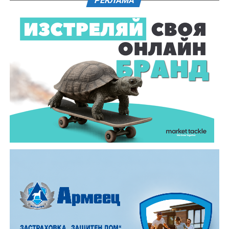
РЕКЛАМА
годишнина от рождението на Колю Фичето, които
чествания белязаха миналата 2025 година. Връчи им
ги заместник – кметът Диляна Джеджева.
Темата тази година, „Топлината в дома: От
древното огнище до модерния уют“, постави
акцент върху практическото изграждане на
традиционна пещ и огнище. Всички преминали през
тридневното обучение получиха „Уверително“ –
официалният документ, който музей „Етър“ издава
за придобитите знания и умения.