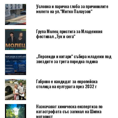
Условна и парична глоба за причинилите
мелето на ул.“Митко Палаузов“
Група Молец пристига за Младежкия
фестивал „Тук и сега“
„Персеиди и китари“ събира младежи под
звездите за трета поредна година
Габрово е кандидат за европейска
столица на културата през 2032 г
Назначават химическа експертиза по
катастрофата със загинал на Шипка
моторист