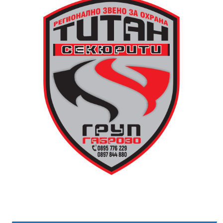
търси подходящо място за нейното изграждане, тъй
като до средата на 80-те години на нейното
оригинално място вече били построени сградите на
Община Дряново и на полицията.
Дървените елементи и носещата конструкция бяха
във фокуса на практиката, водена от реставратора
Валентин Дамянов. С отличните си комуникационни
умения и задълбочени знания той демонстрира
различните видове традиционни инструменти,
тяхната поддръжка и правилната им употреба в
целия процес.
Арх. Николай Маринов от сдружение „Мещра“
преведе участниците през майсторството за работа
с глина и естествени материали, необходими за
изграждането на самата пещ и огнище.
В новия епизод на „Музеят говори“ зрителите ще