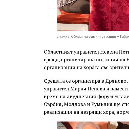
снимка: Областна администрация – Габ
Областният управител Невена Пет
среща, организирана по линия на 
организации на хората със зрител
Срещата се организира в Дряново,
управител Мария Пенева и заместн
време на двудневния форум младе
Сърбия, Молдова и Румъния ще спо
реализация на незрящи хора, норма