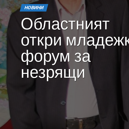
НОВИНИ
Областният
откри младеж
форум за
незрящи