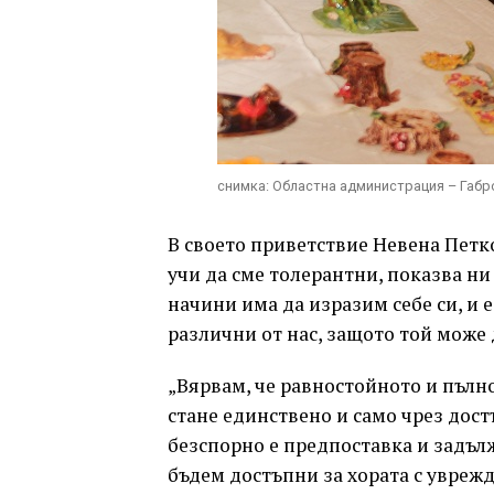
снимка: Областна администрация – Габ
В своето приветствие Невена Петк
учи да сме толерантни, показва ни
начини има да изразим себе си, и е
различни от нас, защото той може 
„Вярвам, че равностойното и пълн
стане единствено и само чрез дост
безспорно е предпоставка и задълж
бъдем достъпни за хората с уврежд