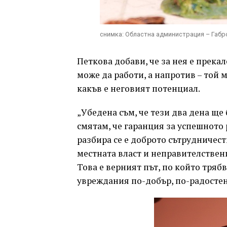
снимка: Областна администрация – Габ
Петкова добави, че за нея е прека
може да работи, а напротив – той 
какъв е неговият потенциал.
„Убедена съм, че тези два дена ще
смятам, че гаранция за успешното
разбира се е доброто сътрудничес
местната власт и неправителствени
Това е верният път, по който тряб
увреждания по-добър, по-радостен