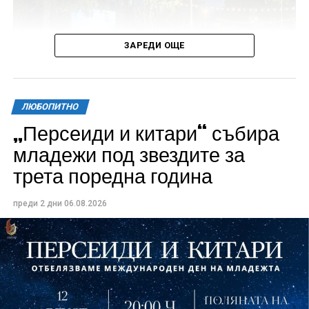
ЗАРЕДИ ОЩЕ
ЛЮБОПИТНО
„Персеиди и китари“ събира
Всички събития ще се проведат в парк „Максим
младежи под звездите за
Райкович“, срещу часовниковата кула, с вход
трета поредна година
свободен. Програмата ще започне на 12 август с
концерт на група Молец и талантливите млади
преди 2 дни
06.08.2026
изпълнители GoGo, Toria, ZoV & Vakavliev.