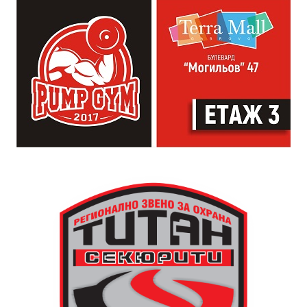
от професионалното им ниво. Събитието е различно
– то не е концерт, а споделено преживяване, в което
всеки участва по свой начин. Няма сцена или
официална програма, няма предварително обявени
изпълнители и разделение между публика и
артисти. Всеки е добре дошъл да пее, свири или
просто да преживее звездопад, изпълнен с музика,
падащи звезди и желания.
За да улесни всички желаещи да се включат,
Младежки център – Габрово осигурява безплатен
транспорт до местността Градище. Електрическият
автобус ще тръгне в 19:30 ч. от пл. „Възраждане“, а
обратно към града в 00:00 ч. – от паркинга до
поляната. Вземете със себе си връхна дреха и одеяло
или шалте! За повече информация тел. 0887907075.