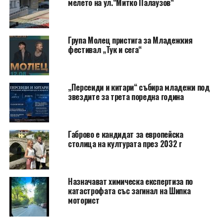
мелето на ул.“Митко Палаузов“
Група Молец пристига за Младежкия
фестивал „Тук и сега“
„Персеиди и китари“ събира младежи под
звездите за трета поредна година
Габрово е кандидат за европейска
столица на културата през 2032 г
Назначават химическа експертиза по
катастрофата със загинал на Шипка
моторист