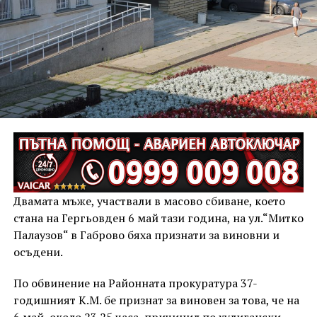
Двамата мъже, участвали в масово сбиване, което
стана на Гергьовден 6 май тази година, на ул.“Митко
Палаузов“ в Габрово бяха признати за виновни и
осъдени.
По обвинение на Районната прокуратура 37-
годишният К.М. бе признат за виновен за това, че на
6 май, около 23.25 часа, причинил по хулигански