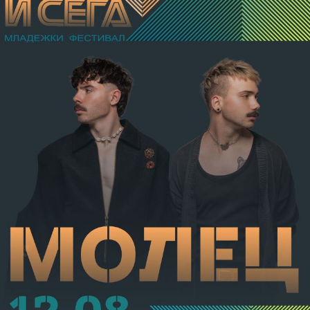
разстройство на здравето, неопасно за живота.
Престъплението бе класифицирано по чл.131 ал.1
т.12 пр.1, вр. чл.130 ал.1 от НК, като А.Н. е освободен
от наказателна отговорност и му е наложено
административно наказание по реда на чл.78а ал.1
от НК – глоба в размер на 306,77 евро.
С постановление на Районна прокуратура-Габрово
В.А. е бил задържан за срок до 72 часа, а с
определение на Районен съд-Габрово спрямо него е
взета мярка за неотклонение „домашен арест“.
Съдебният акт е окончателен.