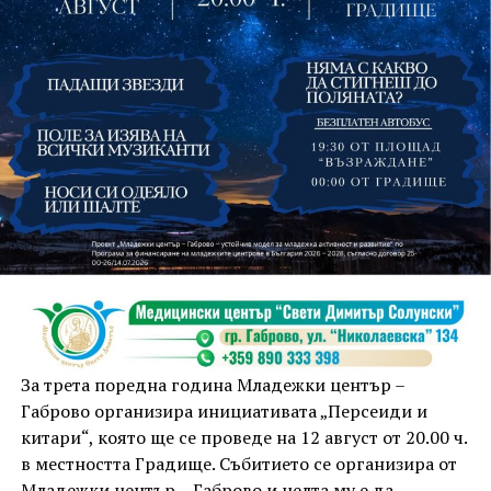
На 13 август организаторите са предвидили
занимания и за здрав дух, и за здраво тяло.
Инструкторката по пилатес и йога Йоанна Петрова
от FitLab ще се погрижи за добрия тонус с групова
тренировка от 19.00 ч., а след това ще има мозъчна
атака с куиз вечер за обща култура. Вечерта ще
приключи с прожекция на новия български
комедиен филм „Брънч за начинаещи“ – в парка,
За трета поредна година Младежки център –
под звездното дряновско небе.
Габрово организира инициативата „Персеиди и
китари“, която ще се проведе на 12 август от 20.00 ч.
в местността Градище. Събитието се организира от
Младежки център – Габрово и целта му е да