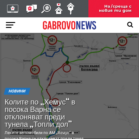
НОВИНИ
Колите по „Хемус“ в
посока Варна се
отклоняват преди
тунела „Топли дол“
Леките автомобили по АМ „Хемус“ в
посока Варна се отклоняват преди тунел