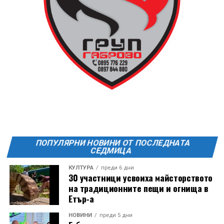
13 АВГУСТ (четвъртък)
19:00ч Групова тренировка с Йоанна Петрова от
FitLab
20:00ч. Куиз вечер за обща култура
21:30ч. Прожекция на филма “Брънч за начинаещи”
Ще бъде хубаво – не някога и някъде, а тук и сега!
Фестивалът се организира по случай
Международния ден на младежта, който се
отбеляава редовно в Дряново от дълги години.
ПОПУЛЯРНИ НОВИНИ ОТ ПОСЛЕДНАТА
СЕДМИЦА
КУЛТУРА
преди 6 дни
30 участници усвоиха майсторството
на традиционните пещи и огнища в
Етър-а
НОВИНИ
преди 5 дни