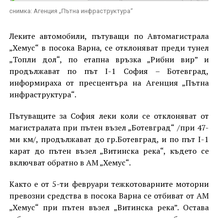
снимка: Агенция „Пътна инфраструктура“
Леките автомобили, пътуващи по Автомагистрала
„Хемус“ в посока Варна, се отклоняват преди тунел
„Топли дол“, по етапна връзка „Рибни вир” и
продължават по път I-1 София – Ботевград,
информираха от пресцентъра на Агенция „Пътна
инфраструктура“.
Пътуващите за София леки коли се отклоняват от
магистралата при пътен възел „Ботевград“ /при 47-
ми км/, продължават до гр.Ботевград, и по път I-1
карат до пътен възел „Витинска река“, където се
включват обратно в АМ „Хемус“.
Както е от 5-ти февруари тежкотоварните моторни
превозни средства в посока Варна се отбиват от АМ
„Хемус“ при пътен възел „Витинска река”. Остава