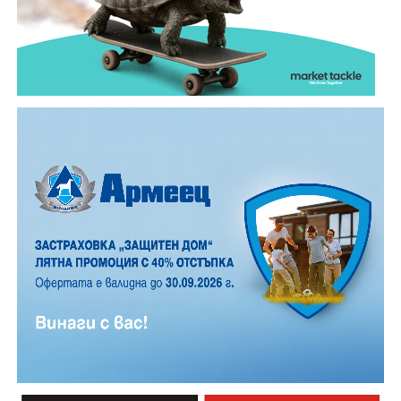
обикновена лятна вечер.
12 АВГУСТ (сряда)
19:00ч. „Книга за книга“ – донеси книга, вземи си
друга, обсъди заглавия и автори с други читатели
20:00ч. Концерт на група МОЛЕЦ, GoGo,
Zov&Vakavliev, Toria
21:30ч. Коктейли и музика
Младежкият център кани и всички млади хора,
които свират на китара, да се включат – независимо