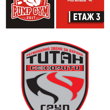
изпълнители и разделение между публика и
артисти. Всеки е добре дошъл да пее, свири или
просто да преживее звездопад, изпълнен с музика,
падащи звезди и желания.
За да улесни всички желаещи да се включат,
Младежки център – Габрово осигурява безплатен
транспорт до местността Градище. Електрическият
автобус ще тръгне в 19:30 ч. от пл. „Възраждане“, а
обратно към града в 00:00 ч. – от паркинга до
поляната. Вземете със себе си връхна дреха и одеяло
или шалте! За повече информация тел. 0887907075.
13 АВГУСТ (четвъртък)
19:00ч Групова тренировка с Йоанна Петрова от