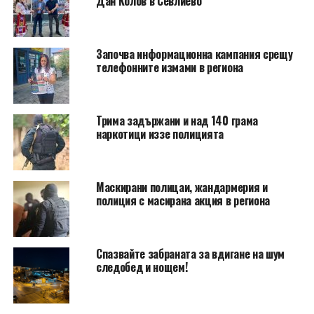
Дан Колов в Севлиево
Започва информационна кампания срещу
телефонните измами в региона
Трима задържани и над 140 грама
наркотици иззе полицията
Маскирани полицаи, жандармерия и
полиция с масирана акция в региона
Спазвайте забраната за вдигане на шум
следобед и нощем!