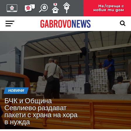
НОВИНИ
БЧК и Община
Севлиево раздават
пакети с храна на хора
в нужда