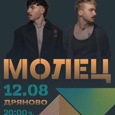
административно наказание по реда на чл.78а ал.1
от НК – глоба в размер на 306,77 евро.
С постановление на Районна прокуратура-Габрово
В.А. е бил задържан за срок до 72 часа, а с
определение на Районен съд-Габрово спрямо него е
взета мярка за неотклонение „домашен арест“.
Съдебният акт е окончателен.