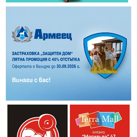
12 АВГУСТ (сряда)
19:00ч. „Книга за книга“ – донеси книга, вземи си
друга, обсъди заглавия и автори с други читатели
20:00ч. Концерт на група МОЛЕЦ, GoGo,
Zov&Vakavliev, Toria
21:30ч. Коктейли и музика
Младежкият център кани и всички млади хора,
които свират на китара, да се включат – независимо
от професионалното им ниво. Събитието е различно
– то не е концерт, а споделено преживяване, в което
всеки участва по свой начин. Няма сцена или
официална програма, няма предварително обявени