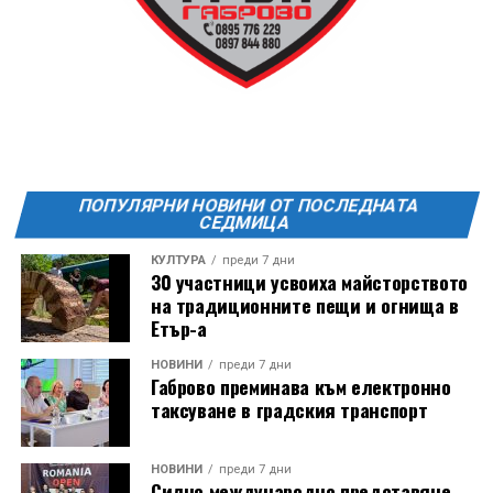
FitLab
20:00ч. Куиз вечер за обща култура
21:30ч. Прожекция на филма “Брънч за начинаещи”
Ще бъде хубаво – не някога и някъде, а тук и сега!
Фестивалът се организира по случай
Международния ден на младежта, който се
отбеляава редовно в Дряново от дълги години.
ПОПУЛЯРНИ НОВИНИ ОТ ПОСЛЕДНАТА
СЕДМИЦА
КУЛТУРА
преди 7 дни
30 участници усвоиха майсторството
на традиционните пещи и огнища в
Етър-а
НОВИНИ
преди 7 дни
Габрово преминава към електронно
таксуване в градския транспорт
НОВИНИ
преди 7 дни
Силно международно представяне