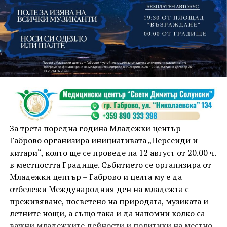
На 13 август организаторите са предвидили
занимания и за здрав дух, и за здраво тяло.
Инструкторката по пилатес и йога Йоанна Петрова
от FitLab ще се погрижи за добрия тонус с групова
тренировка от 19.00 ч., а след това ще има мозъчна
атака с куиз вечер за обща култура. Вечерта ще
приключи с прожекция на новия български
комедиен филм „Брънч за начинаещи“ – в парка,
За трета поредна година Младежки център –
под звездното дряновско небе.
Габрово организира инициативата „Персеиди и
китари“, която ще се проведе на 12 август от 20.00 ч.
в местността Градище. Събитието се организира от
Младежки център – Габрово и целта му е да
отбележи Международния ден на младежта с
преживяване, посветено на природата, музиката и
летните нощи, а също така и да напомни колко са
важни младежките дейности и политики на местно,