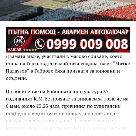
Двамата мъже, участвали в масово сбиване, което
стана на Гергьовден 6 май тази година, на ул.“Митко
Палаузов“ в Габрово бяха признати за виновни и
осъдени.
По обвинение на Районната прокуратура 37-
годишният К.М. бе признат за виновен за това, че на
6 май, около 23.25 часа, причинил по хулигански
подбуди средни телесни повреди на две лица –
средна телесна повреда на С.Г. изразяваща се в
мозъчно сътресение със загуба на съзнание, довело
до разстройство на здравето, временно опасно за