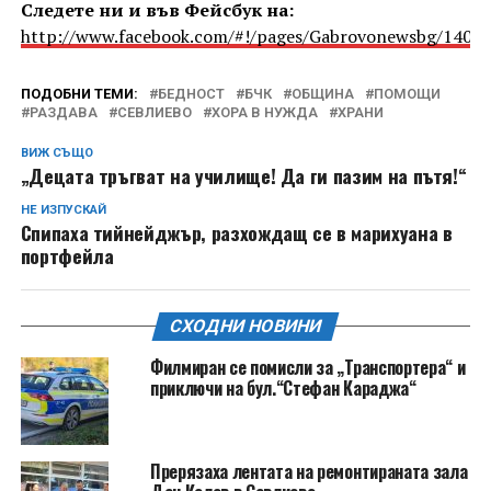
Следете ни и във Фейсбук на:
http://www.facebook.com/#!/pages/Gabrovonewsbg/1405
ПОДОБНИ ТЕМИ:
БЕДНОСТ
БЧК
ОБЩИНА
ПОМОЩИ
РАЗДАВА
СЕВЛИЕВО
ХОРА В НУЖДА
ХРАНИ
ВИЖ СЪЩО
„Децата тръгват на училище! Да ги пазим на пътя!“
НЕ ИЗПУСКАЙ
Спипаха тийнейджър, разхождащ се в марихуана в
портфейла
СХОДНИ НОВИНИ
Филмиран се помисли за „Транспортера“ и
приключи на бул.“Стефан Караджа“
Прерязаха лентата на ремонтираната зала