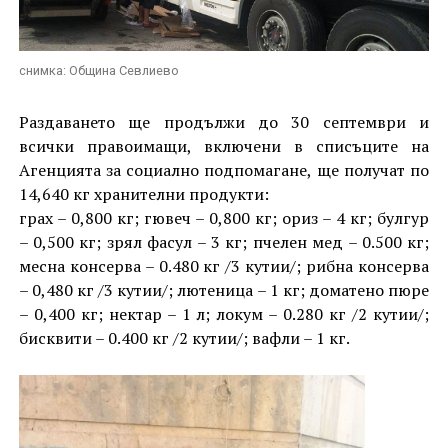
снимка: Община Севлиево
Раздаването ще продължи до 30 септември и
всички правоимащи, включени в списъците на
Агенцията за социално подпомагане, ще получат по
14,640 кг хранителни продукти:
грах – 0,800 кг; гювеч – 0,800 кг; ориз – 4 кг; булгур
– 0,500 кг; зрял фасул – 3 кг; пчелен мед – 0.500 кг;
месна консерва – 0.480 кг /3 кутии/; рибна консерва
– 0,480 кг /3 кутии/; лютеница – 1 кг; доматено пюре
– 0,400 кг; нектар – 1 л; локум – 0.280 кг /2 кутии/;
бисквити – 0.400 кг /2 кутии/; вафли – 1 кг.