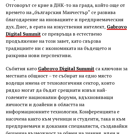
Отговорът се крие в ДНК-то на града, който още от
времето на „българския Манчестър“ се развива
благодарение на иновациите и предприемаческия
дух. Днес, в ерата на изкуствения интелект,
Gabrovo
Digital Summit
се превръща в естествено
продължение на този завет, като свързва
традициите ни с икономиката на бъдещето и
разкрива нови перспективи.
Събития като
Gabrovo Digital Summit
са ключови за
местната общност – те събират на едно място
водещи имена от технологичния сектор, които
рядко могат да бъдат срещнати извън най-
големите национални форуми, вдъхновяващи
личности и доайени в областта на
информационните технологии. Конференцията е
насочена както към ученици и студенти, така и към
предприемачи и доказани специалисти, създавайки
безценна възможност за обмен на знания, идеи и