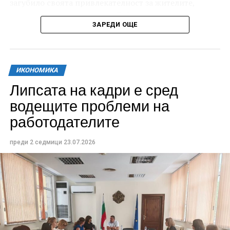
загубило своята привлекателност за жителите,
младите хора и гостите на Габрово.
ЗАРЕДИ ОЩЕ
ИКОНОМИКА
Липсата на кадри е сред
водещите проблеми на
работодателите
преди 2 седмици
23.07.2026
Проектът предвижда изготвяне на пълния
инвестиционен работен проект във всички
необходими части – архитектура, конструктивни