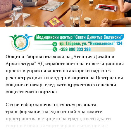
Община Габрово възложи на „Агенция Дизайн и
Архитектура“ АД изработването на инвестиционния
проект и упражняването на авторски надзор за
реконструкцията и модернизацията на Централния
общински пазар, след като дружеството спечели
обществената поръчка.
С този избор започва пътя към реалната
трансформация на едно от най-значимите
пространства в сърцето на града, което дълги
години е било в амортизирано състояние и е