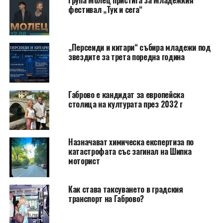
Група Молец пристига за Младежкия
фестивал „Тук и сега“
„Персеиди и китари“ събира младежи под
звездите за трета поредна година
Габрово е кандидат за европейска
столица на културата през 2032 г
Назначават химическа експертиза по
катастрофата със загинал на Шипка
моторист
Как става таксуването в градския
транспорт на Габрово?