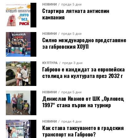
създаването на модерен, устойчив и жив градски
НОВИНИ
преди 5 дни
Стартира лятната антиспин
пазар, който да бъде притегателно място за
кампания
търговия, култура, социални контакти и градски
живот.
НОВИНИ
преди 5 дни
Силно международно представяне
за габровския ХОУП
КУЛТУРА
преди 3 дни
Габрово е кандидат за европейска
столица на културата през 2032 г
НОВИНИ
преди 5 дни
Денислав Иванов от ШК „Орловец
1997“ стана първи на турнир
НОВИНИ
преди 4 дни
Как става таксуването в градския
транспорт на Габрово?