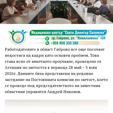
решения, електро- и ВиК инсталации, енергийна
ефективност, ОВК, благоустройство,
паркоустройство, пътна инфраструктура и
организация на движението.
Това е първата стъпка към създаването на
съвременна, функционална и устойчива среда,
която да отговори на политиките на Габрово като
един от климатично неутралните градове в Европа.
Работодателите в област Габрово все още посочват
недостига на кадри като основен проблем. Това
„Работим за това Общински пазар Габрово да има
става ясно от анкетното проучване, проведено от
съвсем ново развитие, което ще отрази много от
Агенция по заетостта в периода 28 май – 3 юли
традициите, но по начин, който ще бъдат
2026г. Данните бяха представени на редовно
осъвременени и ще направят мястото наистина
заседание на Постоянната комисия по заетост, което
привлекателно“, подчерта кметът Таня Христова.
се проведе под председателството на заместник
областния управител Андрей Николов.