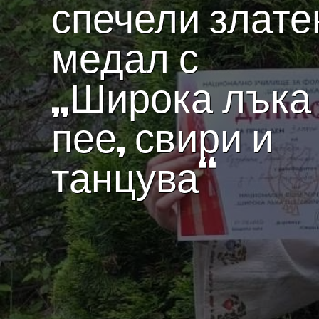
спечели злате
медал с
„Широка лъка
пее, свири и
танцува“