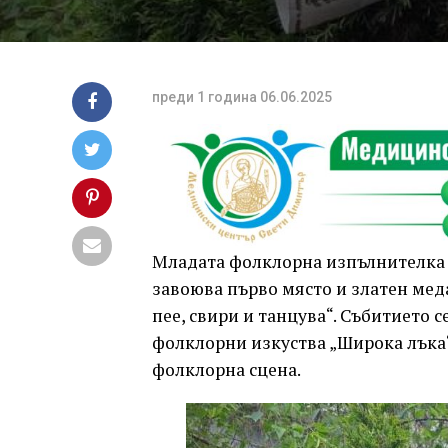
преди 1 година
06.06.2025
Младата фолклорна изпълнителка Г
завоюва първо място и златен ме
пее, свири и танцува“. Събитието 
фолклорни изкуства „Широка лъка“
фолклорна сцена.