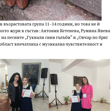
в възрастовата група 11–14 години, но това не ѝ
ното жури в състав: Антония Кетенева, Румина Янева
на песните „Гукнали сиви гълъби“ и „Овчар по бряг
област впечатлиха с музикална чувствителност и