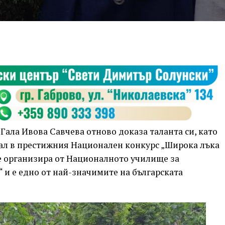
ала Ивова Савчева отново доказа таланта си, като
дал в престижния Национален конкурс „Широка лъка
се организира от Националното училище за
 и е едно от най-значимите на българската