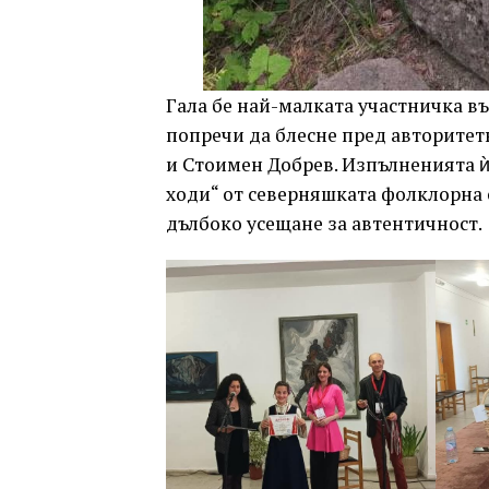
Гала бе най-малката участничка въ
попречи да блесне пред авторитет
и Стоимен Добрев. Изпълненията ѝ 
ходи“ от северняшката фолклорна 
дълбоко усещане за автентичност.