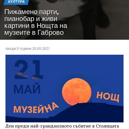
КУЛТУРА
Пижамено парти,
пианобар и живи
картини в Нощта на
музеите в Габрово
преди 5 години
20.05.2021
Ден преди най-грандиозното събитие в Столицата