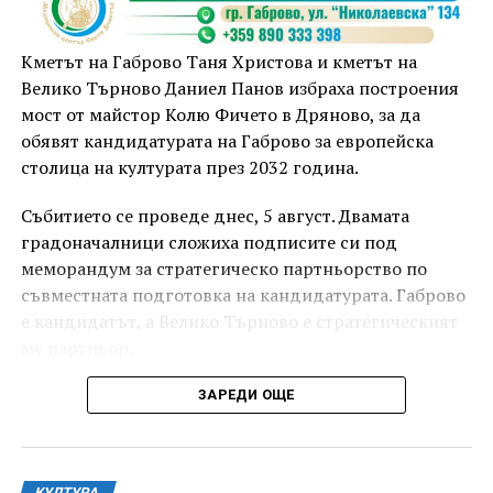
Кметът на Габрово Таня Христова и кметът на
Велико Търново Даниел Панов избраха построения
мост от майстор Колю Фичето в Дряново, за да
обявят кандидатурата на Габрово за европейска
столица на културата през 2032 година.
Събитието се проведе днес, 5 август. Двамата
градоначалници сложиха подписите си под
меморандум за стратегическо партньорство по
съвместната подготовка на кандидатурата. Габрово
е кандидатът, а Велико Търново е стратегическият
му партньор.
ЗАРЕДИ ОЩЕ
КУЛТУРА