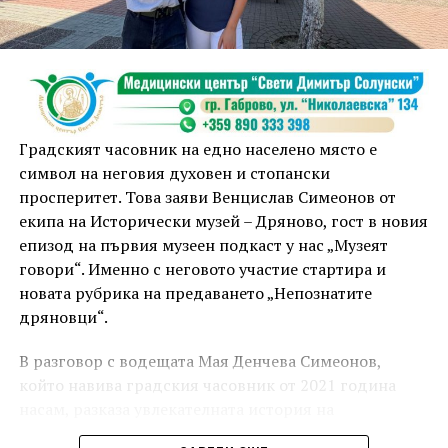
модерно да се разделяме, ние показваме, че два
значими за културата, индустрията и обществените
инициативи български града могат да вървят
заедно“, коментира тя.
Градският часовник на едно населено място е
символ на неговия духовен и стопански
просперитет. Това заяви Венцислав Симеонов от
екипа на Исторически музей – Дряново, гост в новия
епизод на първия музеен подкаст у нас „Музеят
говори“. Именно с неговото участие стартира и
новата рубрика на предаването „Непознатите
дряновци“.
„Това не е партньорство, което ще разпределя
В разговор с водещата Мая Денчева Симеонов,
ресурси. То ще предостави възможност на
който навива градския часовник от 2021 година
Централна България да демонстрира своя
насам, разказа увлекателната история на
потенциал и да превърне културата в двигател за
часовниковия механизъм и на часовниковата кула в
развитие, привличане на хора и инвестиции“,