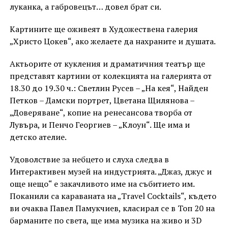
луканка, а габровецът… довел брат си.
Картините ще оживеят в Художествена галерия
„Христо Цокев“, ако желаете да нахраните и душата.
Актьорите от кукления и драматичния театър ще
представят картини от колекцията на галерията от
18.30 до 19.30 ч.: Светлин Русев – „На кея“, Найден
Петков – Дамски портрет, Цветана Щилянова –
„Доверяване“, копие на ренесансова творба от
Лувъра, и Пенчо Георгиев – „Клоун“. Ще има и
детско ателие.
Удоволствие за небцето и слуха следва в
Интерактивен музей на индустрията. „Джаз, джус и
още нещо“ е закачливото име на събитието им.
Поканили са караваната на „Travel Cocktails“, където
ви очаква Павел Памукчиев, класирал се в Топ 20 на
барманите по света, ще има музика на живо и 3D