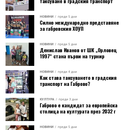
таксуване в градския транспорт
Важна част от практическата работа бе свързана с
може да бъде изгледан в YouTube канала на
приготвянето на храната. Реставраторът Боян Генев
Исторически музей – Дряново.
запали пещта на занаятчийската чаршия още в 9:00
НОВИНИ
преди 5 дни
Силно международно представяне
часа сутринта, показвайки тънкостите при
за габровския ХОУП
подреждането на разпалките, поддържането на
температурата и равномерното разпределяне на
жарта. Точно в 14:00 часа в пещта бяха поставени
НОВИНИ
преди 5 дни
Денислав Иванов от ШК „Орловец
тавите с вечерята, която по-късно бе споделена на
1997“ стана първи на турнир
открито в нощния музей.
Лекционният модул от първия ден (31 юли)
НОВИНИ
преди 4 дни
Как става таксуването в градския
предложи теоретична основа и дискусии,
транспорт на Габрово?
свързващи историческото наследство със
съвременния начин на живот: Арх. Николай
Маринов и д-р инж. Петя Груева от сдружение
КУЛТУРА
преди 3 дни
Габрово е кандидат за европейска
„Мещра“ откриха програмата с лекция за
столица на културата през 2032 г
принципите на отоплителните системи в
традиционната архитектура.
НОВИНИ
преди 5 дни