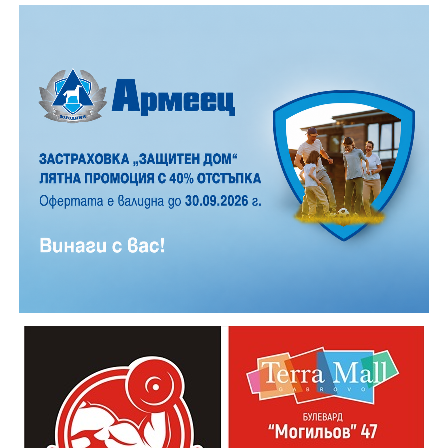
Години след разрушаването на кулата се заражда
инициатива за нейното възстановяване, обединила
местни културни дейци – сред тях творецът Иван
Практическият модул даде възможност на
Койчев и етнографът Бонка Тихова. Усилията им се
участниците да работят рамо до рамо с утвърдени
увенчават с успех и на 8 септември 1984 година
специалисти в занаята. Павел Кунчев, един от
часовниковата кула, с работещия век по-рано
признатите майстори реставратори в музей „Етър“,
механизъм, е официално открита наново. Самият
води обучението за изграждане на каменна основа
механизъм е възстановен година по-рано, през 1983
за отоплителните съоръжения. Част от курсистите
г., от майстор Илия Ковачев, който изковава
надградиха своите умения по каменна зидария,
липсващите му части. Днес неговият син, Иван