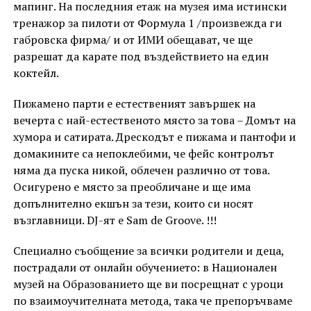
мапинг. На последния етаж на музея има истински
тренажор за пилоти от Формула 1 /произвежда ги
габровска фирма/ и от ИМИ обещават, че ще
разрешат да карате под въздействието на един
коктейл.
Пижамено парти е естественият завършек на
вечерта с най-естественото място за това – Домът на
хумора и сатирата. Дрескодът е пижама и пантофи и
домакините са непоклебими, че фейс контролът
няма да пуска никой, облечен различно от това.
Осигурено е място за преобличане и ще има
допълнително екшън за тези, които си носят
възглавници. DJ-ят е Sam de Groove. !!!
Специално съобщение за всички родители и деца,
пострадали от онлайн обучението: в Национален
музей на Образованието ще ви посрещнат с уроци
по взаимоучителната метода, така че препоръчваме