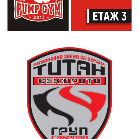
придобити в предишни издания на програмата.
Ковачев, продължава делото на баща си, като се
грижи за техническата поддръжка на механизма и
отстранява евентуални повреди.
Разказаната от Симеонов история разкрива и
любопитен детайл около самото местоположение на
новата кула. Архитект Илия Лефтеров е трябвало да
търси подходящо място за нейното изграждане, тъй
като до средата на 80-те години на нейното
оригинално място вече били построени сградите на
Община Дряново и на полицията.
Дървените елементи и носещата конструкция бяха
във фокуса на практиката, водена от реставратора
Валентин Дамянов. С отличните си комуникационни
умения и задълбочени знания той демонстрира
различните видове традиционни инструменти,
тяхната поддръжка и правилната им употреба в