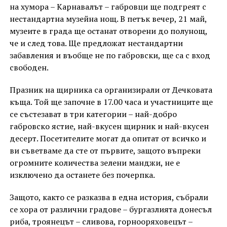
на хумора – Карнавалът – габровци ще подгреят с
нестандартна музейна нощ. В петък вечер, 21 май,
музеите в града ще останат отворени до полунощ,
че и след това. Ще предложат нестандартни
забавления и въобще не по габровски, ще са с вход
свободен.
Празник на щирника са организирали от Дечковата
къща. Той ще започне в 17.00 часа и участниците ще
се състезават в три категории – най-добро
габровско ястие, най-вкусен щирник и най-вкусен
десерт. Посетителите могат да опитат от всичко и
ви съветваме да сте от първите, защото въпреки
огромните количества зелени манджи, не е
изключено да останете без почерпка.
Защото, както се разказва в една история, събрали
се хора от различни градове – бургазлията донесъл
риба, троянецът – сливова, горнооряховецът –