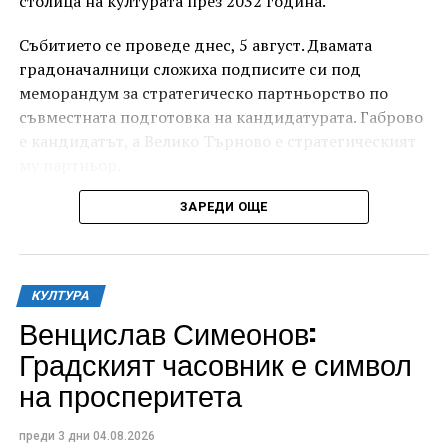
столица на културата през 2032 година.
Събитието се проведе днес, 5 август. Двамата
градоначалници сложиха подписите си под
меморандум за стратегическо партньорство по
съвместната подготовка на кандидатурата. Габрово
е кандидатът, а Велико Търново е стратегическият
му партньор.
ЗАРЕДИ ОЩЕ
КУЛТУРА
Венцислав Симеонов:
Градският часовник е символ
на просперитета
Изборът на Дряновския мост – този архитектурен
преди 3 дни
04.08.2026