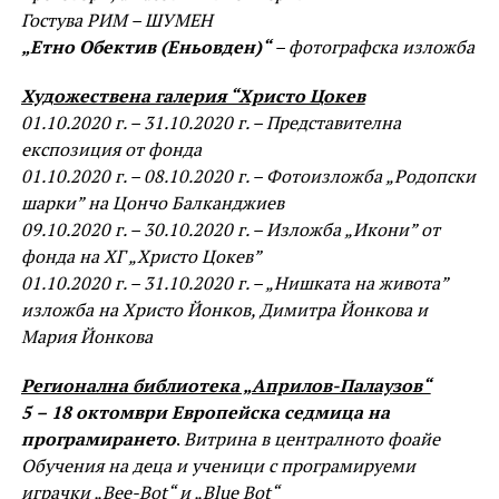
Гостува РИМ – ШУМЕН
„Етно Обектив (Еньовден)“
– фотографска изложба
Художествена галерия “Христо Цокев
01.10.2020 г. – 31.10.2020 г. – Представителна
експозиция от фонда
01.10.2020 г. – 08.10.2020 г. – Фотоизложба „Родопски
шарки” на Цончо Балканджиев
09.10.2020 г. – 30.10.2020 г. – Изложба „Икони” от
фонда на ХГ „Христо Цокев”
01.10.2020 г. – 31.10.2020 г. – „Нишката на живота”
изложба на Христо Йонков, Димитра Йонкова и
Мария Йонкова
Регионална библиотека „Априлов-Палаузов“
5
–
18 октомври Европейска седмица на
програмирането
.
Витрина в централното фоайе
Обучения на деца и ученици с програмируеми
играчки „Bee-Bot“ и „Blue
Bot“