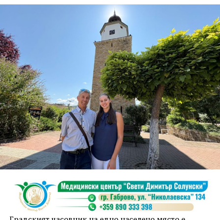
шедьовър на възрожденското ни строителство и
майсторство, вечен символ на Дряново, носи
дълбоко послание. Мястото, където документът бе
подписан, символизира свързаността,
сътрудничеството и общото бъдеще, подчерта
кметът Таня Христова.
По думите ѝ мостът, построен от Първомайстора
през 1861 г. свързва двата града, обединени от
общи ценности, доверие и желание да градят
заедно. „Днес показваме модел, който дава шанс на
истинското партньорство. Във време, когато сякаш е
модерно да се разделяме, ние показваме, че два
значими за културата, индустрията и обществените
инициативи български града могат да вървят
заедно“, коментира тя.
Градският часовник на едно населено място е