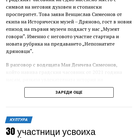
символ на неговия духовен и стопански
просперитет. Това заяви Венцислав Симеонов от
екипа на Исторически музей – Дряново, гост в новия
епизод на първия музеен подкаст у нас „Музеят
говори“. Именно с неговото участие стартира и
новата рубрика на предаването „Непознатите
дряновци“.
„Това не е партньорство, което ще разпределя
В разговор с водещата Мая Денчева Симеонов,
ресурси. То ще предостави възможност на
който навива градския часовник от 2021 година
Централна България да демонстрира своя
насам, разказа увлекателната история на
потенциал и да превърне културата в двигател за
часовниковия механизъм и на часовниковата кула в
развитие, привличане на хора и инвестиции“,
ЗАРЕДИ ОЩЕ
града, от появата им през Възраждането, през
допълни още Христова.
годините на социализма, чак до днешния ден.
Кметът на старата столица Даниел Панов припомни,
че партньорството между Габрово и Велико
КУЛТУРА
Търново има своите здрави основи, изграждани
30 участници усвоиха
през годините чрез съвместни проекти и