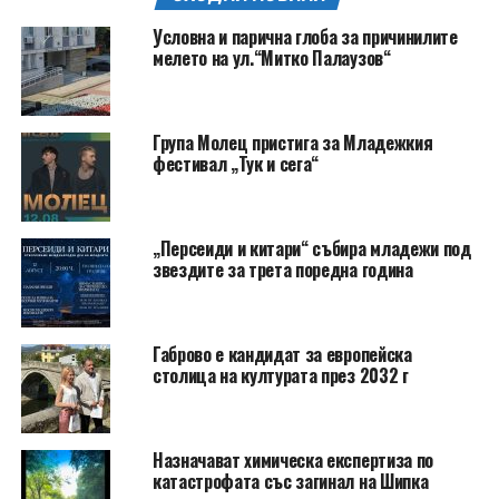
Условна и парична глоба за причинилите
мелето на ул.“Митко Палаузов“
Група Молец пристига за Младежкия
фестивал „Тук и сега“
„Персеиди и китари“ събира младежи под
звездите за трета поредна година
Габрово е кандидат за европейска
столица на културата през 2032 г
Назначават химическа експертиза по
катастрофата със загинал на Шипка