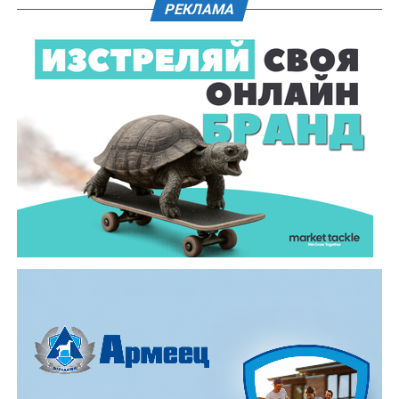
плакети от Община Дряново, посветени на 225-
РЕКЛАМА
годишнина от рождението на Колю Фичето, които
чествания белязаха миналата 2025 година. Връчи им
ги заместник – кметът Диляна Джеджева.
Темата тази година, „Топлината в дома: От
древното огнище до модерния уют“, постави
акцент върху практическото изграждане на
традиционна пещ и огнище. Всички преминали през
тридневното обучение получиха „Уверително“ –
официалният документ, който музей „Етър“ издава
за придобитите знания и умения.