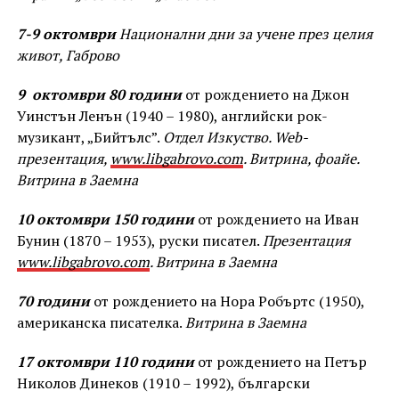
7-9 октомври
Национални дни за учене през целия
живот, Габрово
9 октомври
80 години
от рождението на Джон
Уинстън Ленън (1940 – 1980), английски рок-
музикант, „Бийтълс”.
Отдел Изкуство.
Web
-
презентация,
www
.
libgabrovo
.
com
. Витрина, фоайе.
Витрина в Заемна
10 октомври
150 години
от рождението на Иван
Бунин (1870 – 1953), руски писател.
П
резентация
www
.
libgabrovo
.
com
.
Витрина в Заемна
70 години
от рождението на Нора Робъртс (1950),
американска писателка.
Витрина в Заемна
17 октомври
110 години
от рождението на Петър
Николов Динеков (1910 – 1992), български