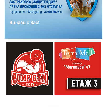
Години след разрушаването на кулата се заражда
инициатива за нейното възстановяване, обединила
местни културни дейци – сред тях творецът Иван
Практическият модул даде възможност на
Койчев и етнографът Бонка Тихова. Усилията им се
участниците да работят рамо до рамо с утвърдени
увенчават с успех и на 8 септември 1984 година
специалисти в занаята. Павел Кунчев, един от
часовниковата кула, с работещия век по-рано
признатите майстори реставратори в музей „Етър“,
механизъм, е официално открита наново. Самият
води обучението за изграждане на каменна основа
механизъм е възстановен година по-рано, през 1983
за отоплителните съоръжения. Част от курсистите
г., от майстор Илия Ковачев, който изковава
надградиха своите умения по каменна зидария,
липсващите му части. Днес неговият син, Иван
придобити в предишни издания на програмата.
Ковачев, продължава делото на баща си, като се
грижи за техническата поддръжка на механизма и
отстранява евентуални повреди.
Разказаната от Симеонов история разкрива и
любопитен детайл около самото местоположение на