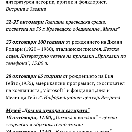
литературен историк, критик и фолклорист.
Витрина в Заемна
22-23 октомври
Годишна краеведска среща,
посветена на 55 г. Краеведско обединение „Мизия”
23
октомври
100 години
от рождението на Джани
Родари (1920 – 1980), италиански писател.
Детски
отдел. Литературно четене на приказки „Приказки по
телефона“, 13.00 ч.
28 октомври
65 години
от рождението на Бил
Гейтс (1955), американски програмист, съосновател
на компанията „Microsoft“ и фондация „Бил и
Мелинда Гейтс”.
Информационен център. Витрина
Музей „Дом на хумора и сатирата“
10 октомври, 11:00,
„Оптика и илюзии“ – детско
творческо и образователно ателие
24 октомври, 11:00,
„В света на карикатурата“ –