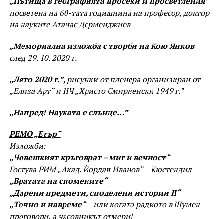
„Пътища в географията просеки и просветления”
посветена на 60-тата годишнина на професор, доктор
на науките Атанас Дерменджиев
„Мемориална изложба с творби на Кою Янков
след 29. 10. 2020 г.
„Лято 2020 г.”
, рисунки от пленера организиран от
„Елиза Арт“ и НЧ „Христо Смирненски 1949 г.”
„Напред! Науката е слънце…”
РЕМО „Етър“
Изложби:
„Човешкият кръговрат – миг и вечност“
Гостува РИМ „Акад. Йордан Иванов“ – Кюстендил
„Вратата на спомените“
„Дарени предмети, споделени истории II“
„Точно и навреме“
– или когато радиото в Шумен
проговори, а часовникът отмери!