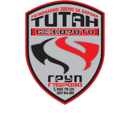
новата кула. Архитект Илия Лефтеров е трябвало да
търси подходящо място за нейното изграждане, тъй
като до средата на 80-те години на нейното
оригинално място вече били построени сградите на
Община Дряново и на полицията.
Дървените елементи и носещата конструкция бяха
във фокуса на практиката, водена от реставратора
Валентин Дамянов. С отличните си комуникационни
умения и задълбочени знания той демонстрира
различните видове традиционни инструменти,
тяхната поддръжка и правилната им употреба в
целия процес.
Арх. Николай Маринов от сдружение „Мещра“
преведе участниците през майсторството за работа
с глина и естествени материали, необходими за
изграждането на самата пещ и огнище.