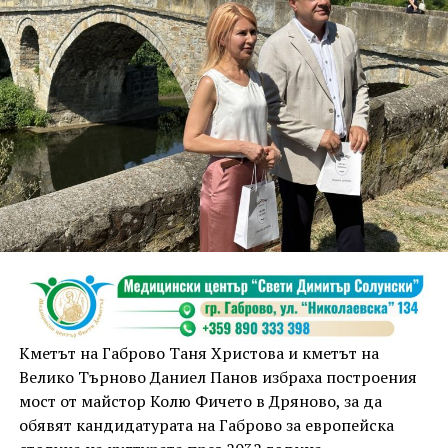
Кметът на Габрово Таня Христова и кметът на
Велико Търново Даниел Панов избраха построения
мост от майстор Колю Фичето в Дряново, за да
обявят кандидатурата на Габрово за европейска