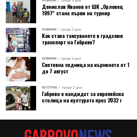
жарта. Точно в 14:00 часа в пещта бяха поставени
НОВИНИ
преди 4 дни
Денислав Иванов от ШК „Орловец
тавите с вечерята, която по-късно бе споделена на
1997“ стана първи на турнир
открито в нощния музей.
Лекционният модул от първия ден (31 юли)
НОВИНИ
преди 3 дни
Как става таксуването в градския
предложи теоретична основа и дискусии,
транспорт на Габрово?
свързващи историческото наследство със
съвременния начин на живот: Арх. Николай
Маринов и д-р инж. Петя Груева от сдружение
НОВИНИ
преди 4 дни
Световна седмица на кърменето от 1
„Мещра“ откриха програмата с лекция за
до 7 август
принципите на отоплителните системи в
традиционната архитектура.
КУЛТУРА
преди 2 дни
Габрово е кандидат за европейска
В следващ панел арх. Маринов представи и
столица на културата през 2032 г
съвременни алтернативи за отопление на дърва при
еднофамилни сгради.