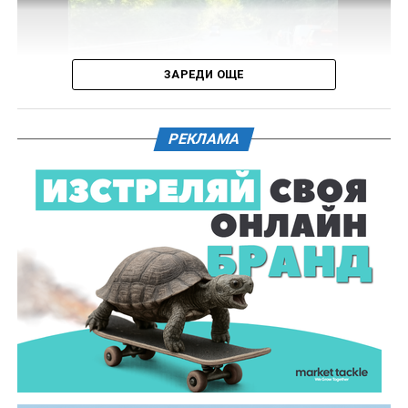
назначаване на химическа експертиза на иззети в
хода на извършения оглед веществени
доказателства.
ЗАРЕДИ ОЩЕ
Действията по разследването продължават под
ръководството на Окръжна прокуратура – Габрово.
РЕКЛАМА
61-годишен мъж от севлиевското село Шумата
загуби живота след като катастрофира с мотор.
Тежкият инцидент е станал в събота, 1 август, около
10.00 часа в прохода Шипка. По данни на полицията
мотористът е самокатастрофирал.
На място незабавно е бил изпратен полицейски
екип, който установил самоличността на водача. Той
е бил транспортиран в габровската болница, където
по-късно починал.
Според първоначалната информация водачът се е