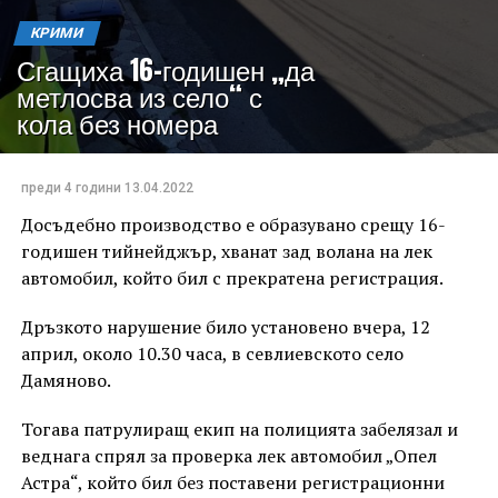
КРИМИ
Сгащиха 16-годишен „да
метлосва из село“ с
кола без номера
преди 4 години
13.04.2022
Досъдебно производство е образувано срещу 16-
годишен тийнейджър, хванат зад волана на лек
автомобил, който бил с прекратена регистрация.
Дръзкото нарушение било установено вчера, 12
април, около 10.30 часа, в севлиевското село
Дамяново.
Тогава патрулиращ екип на полицията забелязал и
веднага спрял за проверка лек автомобил „Опел
Астра“, който бил без поставени регистрационни