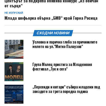
Центърът за подкрепа обявява конкурс „Аз обичам
от сърце“
НЕ ИЗПУСКАЙ
Млада шофьорка обърна „БМВ“ край Горна Росица
СХОДНИ НОВИНИ
Условна и парична глоба за причинилите
мелето на ул.“Митко Палаузов“
Група Молец пристига за Младежкия
фестивал „Тук и сега“
„Персеиди и китари“ събира младежи под
звездите за трета поредна година