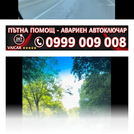
взета мярка за неотклонение „домашен арест“.
Съдебният акт е окончателен.