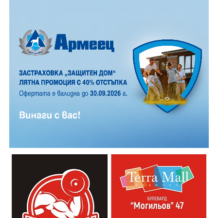
ударил в крайпътната мантинела.
Причините за инцидента са в процес на изясняване.