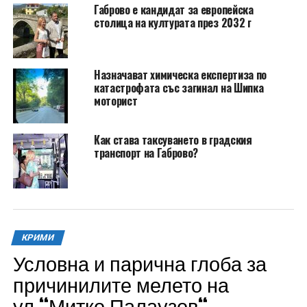
Габрово е кандидат за европейска
столица на културата през 2032 г
Назначават химическа експертиза по
катастрофата със загинал на Шипка
моторист
Как става таксуването в градския
транспорт на Габрово?
КРИМИ
Условна и парична глоба за
причинилите мелето на
ул.“Митко Палаузов“