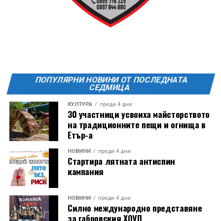
ПОПУЛЯРНИ НОВИНИ ОТ ПОСЛЕДНАТА
СЕДМИЦА
КУЛТУРА
преди 4 дни
30 участници усвоиха майсторството
на традиционните пещи и огнища в
Етър-а
НОВИНИ
преди 4 дни
Стартира лятната антиспин
кампания
НОВИНИ
преди 4 дни
Силно международно представяне
за габровския ХОУП