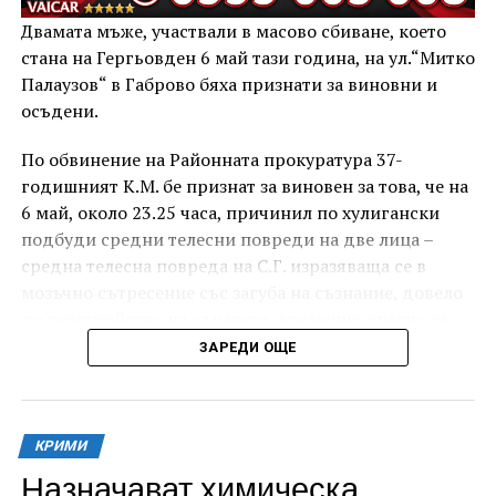
Двамата мъже, участвали в масово сбиване, което
стана на Гергьовден 6 май тази година, на ул.“Митко
Палаузов“ в Габрово бяха признати за виновни и
осъдени.
По обвинение на Районната прокуратура 37-
годишният К.М. бе признат за виновен за това, че на
6 май, около 23.25 часа, причинил по хулигански
подбуди средни телесни повреди на две лица –
средна телесна повреда на С.Г. изразяваща се в
мозъчно сътресение със загуба на съзнание, довело
до разстройство на здравето, временно опасно за
живота, и лека телесна повреда на Х.С., която бе с
ЗАРЕДИ ОЩЕ
порезна рана на петия пръст на дясната ръка,
довела до разстройство на здравето, неопасно за
живота.
КРИМИ
За извършеното престъпление 37-годишният бе
Назначават химическа