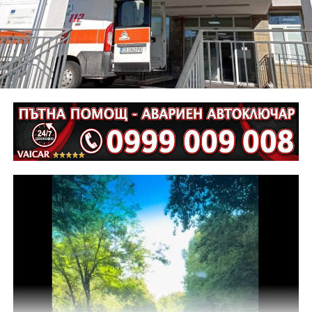
Неотложните следствени действия са извършени от
екип на ОД на МВР – Габрово съвместно с
автоексперт, като на място са изготвени и снимки.
Извършена е аутопсия на тялото на пострадалия и е
назначена съдебномедицинска експертиза.
Предстои назначаването на автотехническа
експертиза относно причините и механизма на
възникналото пътнотранспортно произшествие.
На полицейските органи са възложени оперативно –
издирвателни мероприятия, свързани с
установяване на предходно преминали по трасето
на инкриминираната дата моторни превозни
средства, с евентуално последвало
компрометиране на пътната настилка.
Във връзка с изясняване на този въпрос предстои