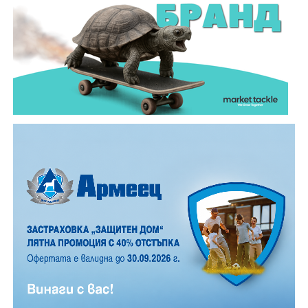
мотористът е самокатастрофирал.
На място незабавно е бил изпратен полицейски
екип, който установил самоличността на водача. Той
е бил транспортиран в габровската болница, където
по-късно починал.
Според първоначалната информация водачът се е
ударил в крайпътната мантинела.
Причините за инцидента са в процес на изясняване.