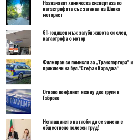
Назначават химическа експертиза по
катастрофата със загинал на Шипка
моторист
61-годишен мъж загуби живота си след
катастрофа с мотор
Филмиран се помисли за „Транспортера“ и
приключи на бул.“Стефан Караджа“
Отново конфликт между две групи в
Габрово
Неплащането на глоби да се замени с
обществено полезен труд!