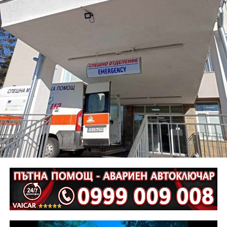
местопроизшествие и се води за престъпление по
чл.343, ал.1, б. В, във вр. с чл.342, ал.1 от НК за това,
дали на 01.08.2026 г. около 10.00 часа на път I – 5 км.
161+400 (главен път гр. Габрово –връх Шипка) са
нарушени правилата за движение по пътищата, като
при управление на мотоциклет „Ямаха“, по
непредпазливост е причинена смъртта на водача му
Г. Г., на 61 години.
Неотложните следствени действия са извършени от
екип на ОД на МВР – Габрово съвместно с
автоексперт, като на място са изготвени и снимки.
Извършена е аутопсия на тялото на пострадалия и е
назначена съдебномедицинска експертиза.
Предстои назначаването на автотехническа
експертиза относно причините и механизма на
възникналото пътнотранспортно произшествие.