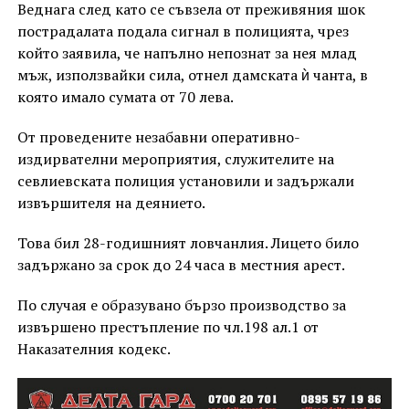
Веднага след като се съвзела от преживяния шок
пострадалата подала сигнал в полицията, чрез
който заявила, че напълно непознат за нея млад
мъж, използвайки сила, отнел дамската ѝ чанта, в
която имало сумата от 70 лева.
От проведените незабавни оперативно-
издирвателни мероприятия, служителите на
севлиевската полиция установили и задържали
извършителя на деянието.
Това бил 28-годишният ловчанлия. Лицето било
задържано за срок до 24 часа в местния арест.
По случая е образувано бързо производство за
извършено престъпление по чл.198 ал.1 от
Наказателния кодекс.