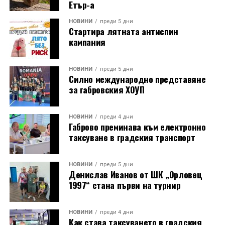
Етър-а
НОВИНИ
преди 5 дни
Стартира лятната антиспин
кампания
НОВИНИ
преди 5 дни
Силно международно представяне
за габровския ХОУП
НОВИНИ
преди 4 дни
Габрово преминава към електронно
таксуване в градския транспорт
НОВИНИ
преди 5 дни
Денислав Иванов от ШК „Орловец
1997“ стана първи на турнир
НОВИНИ
преди 4 дни
Как става таксуването в градския