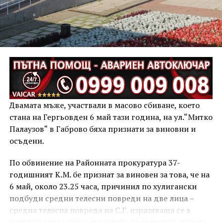
Двамата мъже, участвали в масово сбиване, което
стана на Гергьовден 6 май тази година, на ул.“Митко
Палаузов“ в Габрово бяха признати за виновни и
осъдени.
По обвинение на Районната прокуратура 37-
годишният К.М. бе признат за виновен за това, че на
6 май, около 23.25 часа, причинил по хулигански
подбуди средни телесни повреди на две лица –
средна телесна повреда на С.Г. изразяваща се в
мозъчно сътресение със загуба на съзнание, довело