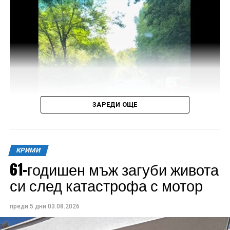
ЗАРЕДИ ОЩЕ
Под ръководството на Окръжната прокуратура в
КРИМИ
Габрово се води разследване за пътнотранспортно
61-годишен мъж загуби живота
произшествие, в резултат на което е настъпила
си след катастрофа с мотор
смъртта на 61-годишен мотоциклетист.
преди 5 дни
03.08.2026
Досъдебното производство е започнало с първо
действие на разследването – оглед на