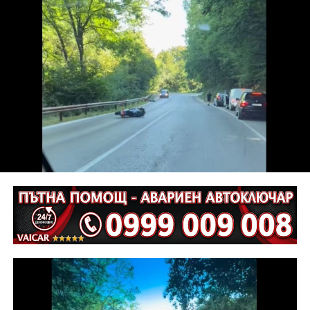
от наказателна отговорност и му е наложено
административно наказание по реда на чл.78а ал.1
от НК – глоба в размер на 306,77 евро.
С постановление на Районна прокуратура-Габрово
В.А. е бил задържан за срок до 72 часа, а с
определение на Районен съд-Габрово спрямо него е
взета мярка за неотклонение „домашен арест“.
Съдебният акт е окончателен.