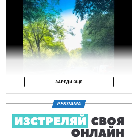
На полицейските органи са възложени оперативно –
издирвателни мероприятия, свързани с
установяване на предходно преминали по трасето
на инкриминираната дата моторни превозни
средства, с евентуално последвало
компрометиране на пътната настилка.
Във връзка с изясняване на този въпрос предстои
назначаване на химическа експертиза на иззети в
хода на извършения оглед веществени
доказателства.
ЗАРЕДИ ОЩЕ
Действията по разследването продължават под
ръководството на Окръжна прокуратура – Габрово.
РЕКЛАМА
61-годишен мъж от севлиевското село Шумата
загуби живота след като катастрофира с мотор.
Тежкият инцидент е станал в събота, 1 август, около
10.00 часа в прохода Шипка. По данни на полицията