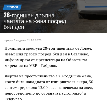
КРИМИ
28-годишен дръпна
чантата на жена посред
бял ден
преди 6 години
01.10.2020
Полицията арестува 28-годишен мъж от Ловеч,
извършил грабеж посред бял ден в Севлиево,
информираха от пресцентъра на Областната
дирекция на МВР – Габрово.
Жертва на престъплението е 70-годишна жена,
която била нападната от извършителя вчера, 30
септември, около 12.00 часа на пешеходна алея,
непосредствено до оградата на „Топливо“ в
Севлиево.