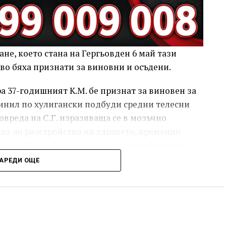
не, което стана на Гергьовден 6 май тази
ово бяха признати за виновни и осъдени.
 37-годишният К.М. бе признат за виновен за
ричинил по хулигански подбуди средни телесни
овреда на С.Г. изразяваща се в мозъчно
ело до разстройство на здравето, временно
а на Х.С., която бе с порезна рана на петия
ройство на здравето, неопасно за живота.
АРЕДИ ОЩЕ
ният бе осъден с наложено наказание 1 година
изпълнение бб отложено за срок от 4 години и 6