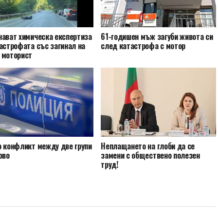
чават химическа експертиза
61-годишен мъж загуби живота си
астрофата със загинал на
след катастрофа с мотор
 моторист
о конфликт между две групи
Неплащането на глоби да се
ово
замени с обществено полезен
труд!