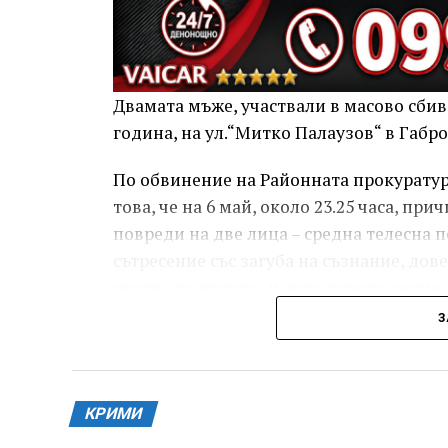
Двамата мъже, участвали в масово сбива
година, на ул.“Митко Палаузов“ в Габр
По обвинение на Районната прокуратура
това, че на 6 май, около 23.25 часа, п
повреди на две лица – средна телесна п
сътресение със загуба на съзнание, дов
опасно за живота, и лека телесна повред
пръст на дясната ръка, довела до разст
З
За извършеното престъпление 37-годиш
и 8 месеца лишаване от свобода, чието 
месеца.
КРИМИ