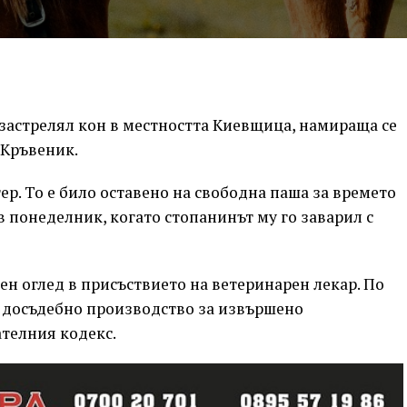
застрелял кон в местността Киевщица, намираща се
 Кръвеник.
р. То е било оставено на свободна паша за времето
а в понеделник, когато стопанинът му го заварил с
н оглед в присъствието на ветеринарен лекар. По
о досъдебно производство за извършено
ателния кодекс.