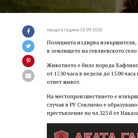
преди 6 години
30.09.2020
Полицията издирва извършителя, 
в землището на севлиевското село
Животното е било порода Хафлинге
от 17.30 часа в неделя до 15.00 час
отнет живот.
На местопроизшествието е извърше
случая в РУ Севлиево е образуван
престъпление по чл.325 б от Наказ