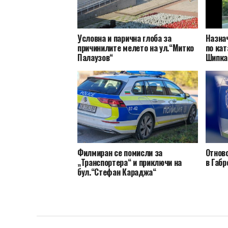
Условна и парична глоба за
Назна
причинилите мелето на ул.“Митко
по кат
Палаузов“
Шипка
Филмиран се помисли за
Отнов
„Транспортера“ и приключи на
в Габр
бул.“Стефан Караджа“