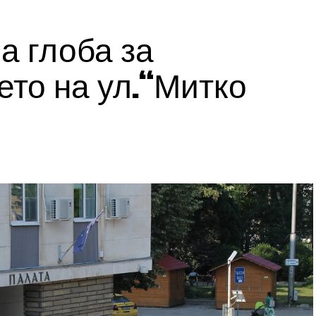
а глоба за
то на ул.“Митко