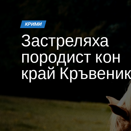
КРИМИ
Застреляха
породист кон
край Кръвени