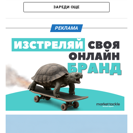
ЗАРЕДИ ОЩЕ
Действията по разследването продължават под
ръководството на Окръжна прокуратура – Габрово.
РЕКЛАМА
61-годишен мъж от севлиевското село Шумата
загуби живота след като катастрофира с мотор.
Тежкият инцидент е станал в събота, 1 август, около
10.00 часа в прохода Шипка. По данни на полицията
мотористът е самокатастрофирал.
На място незабавно е бил изпратен полицейски
екип, който установил самоличността на водача. Той
е бил транспортиран в габровската болница, където
по-късно починал.
Според първоначалната информация водачът се е
ударил в крайпътната мантинела.