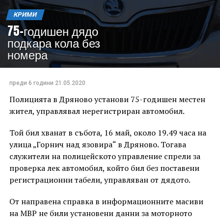
КРИМИ
75-годишен дядо
подкара кола без
номера
преди 6 години
21.05.2020
Полицията в Дряново установи 75-годишен местен
жител, управлявал нерегистриран автомобил.
Той бил хванат в събота, 16 май, около 19.49 часа на
улица „Горнич над язовира“ в Дряново. Тогава
служители на полицейското управление спрели за
проверка лек автомобил, който бил без поставени
регистрационни табели, управляван от дядото.
От направена справка в информационните масиви
на МВР не били установени данни за моторното