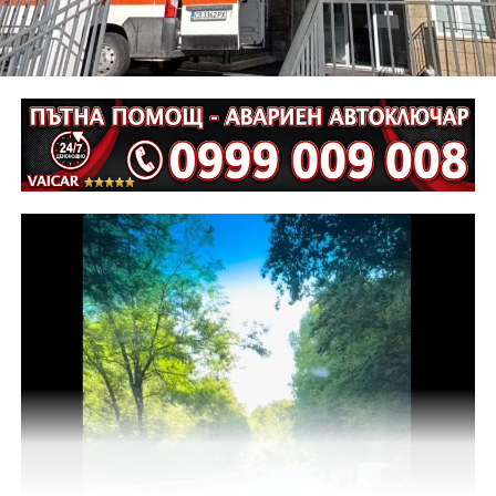
екип на ОД на МВР – Габрово съвместно с
автоексперт, като на място са изготвени и снимки.
Извършена е аутопсия на тялото на пострадалия и е
назначена съдебномедицинска експертиза.
Предстои назначаването на автотехническа
експертиза относно причините и механизма на
възникналото пътнотранспортно произшествие.
На полицейските органи са възложени оперативно –
издирвателни мероприятия, свързани с
установяване на предходно преминали по трасето
на инкриминираната дата моторни превозни
средства, с евентуално последвало
компрометиране на пътната настилка.
Във връзка с изясняване на този въпрос предстои
назначаване на химическа експертиза на иззети в
хода на извършения оглед веществени
доказателства.