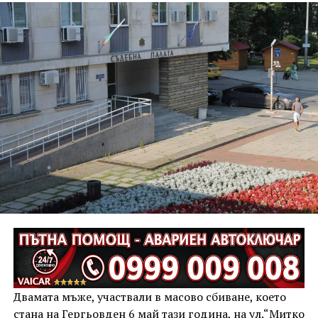
Двамата мъже, участвали в масово сбиване, което
стана на Гергьовден 6 май тази година, на ул.“Митко