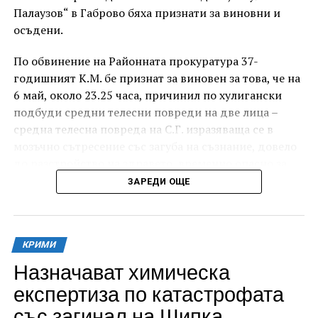
Палаузов“ в Габрово бяха признати за виновни и
осъдени.
По обвинение на Районната прокуратура 37-
годишният К.М. бе признат за виновен за това, че на
6 май, около 23.25 часа, причинил по хулигански
подбуди средни телесни повреди на две лица –
средна телесна повреда на С.Г. изразяваща се в
мозъчно сътресение със загуба на съзнание, довело
до разстройство на здравето, временно опасно за
живота, и лека телесна повреда на Х.С., която бе с
ЗАРЕДИ ОЩЕ
порезна рана на петия пръст на дясната ръка,
довела до разстройство на здравето, неопасно за
живота.
КРИМИ
За извършеното престъпление 37-годишният бе
Назначават химическа
осъден с наложено наказание 1 година и 8 месеца
експертиза по катастрофата
лишаване от свобода, чието изпълнение бб отложено
със загинал на Шипка
за срок от 4 години и 6 месеца.