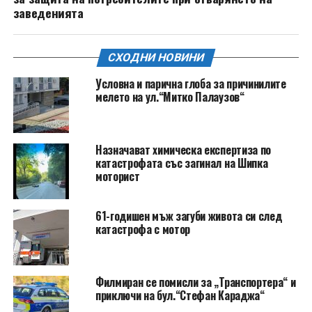
заведенията
СХОДНИ НОВИНИ
Условна и парична глоба за причинилите
мелето на ул.“Митко Палаузов“
Назначават химическа експертиза по
катастрофата със загинал на Шипка
моторист
61-годишен мъж загуби живота си след
катастрофа с мотор
Филмиран се помисли за „Транспортера“ и
приключи на бул.“Стефан Караджа“