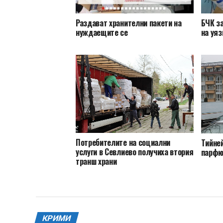
Раздават хранителни пакети на
БЧК за
нуждаещите се
на уя
Потребителите на социални
Тийне
услуги в Севлиево получиха втория
парфю
транш храни
КРИМИ