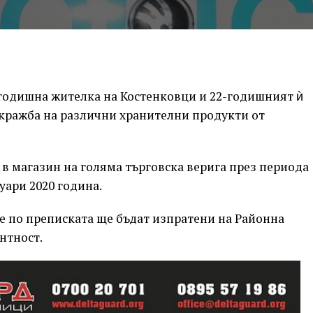
годишна жителка на Костенковци и 22-годишният ѝ
 кражба на различни хранителни продукти от
в магазин на голяма търговска верига през периода
уари 2020 година.
 по преписката ще бъдат изпратени на Районна
нтност.