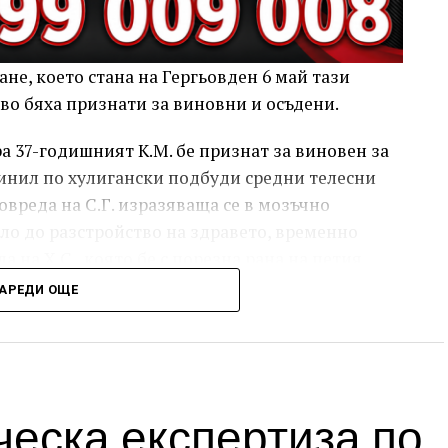
не, което стана на Гергьовден 6 май тази
ово бяха признати за виновни и осъдени.
 37-годишният К.М. бе признат за виновен за
ричинил по хулигански подбуди средни телесни
овреда на С.Г. изразяваща се в мозъчно
ело до разстройство на здравето, временно
а на Х.С., която бе с порезна рана на петия
ройство на здравето, неопасно за живота.
АРЕДИ ОЩЕ
ният бе осъден с наложено наказание 1 година
изпълнение бб отложено за срок от 4 години и 6
еска експертиза по
 години, пък бе признат за виновен за това,