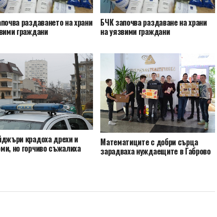
почва раздаването на храни
БЧК започва раздаване на храни
звими граждани
на уязвими граждани
йджъри крадоха дрехи и
Математиците с добри сърца
ми, но горчиво съжалиха
зарадваха нуждаещите в Габрово