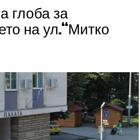
а глоба за
то на ул.“Митко