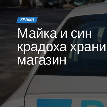
КРИМИ
Майка и син
крадоха храни
магазин