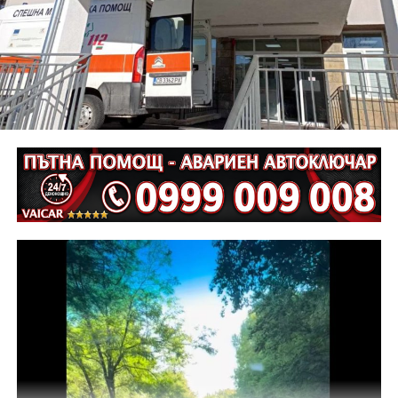
Г. Г., на 61 години.
Неотложните следствени действия са извършени от
екип на ОД на МВР – Габрово съвместно с
автоексперт, като на място са изготвени и снимки.
Извършена е аутопсия на тялото на пострадалия и е
назначена съдебномедицинска експертиза.
Предстои назначаването на автотехническа
експертиза относно причините и механизма на
възникналото пътнотранспортно произшествие.
На полицейските органи са възложени оперативно –
издирвателни мероприятия, свързани с
установяване на предходно преминали по трасето
на инкриминираната дата моторни превозни
средства, с евентуално последвало
компрометиране на пътната настилка.