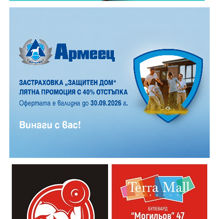
Според първоначалната информация водачът се е
ударил в крайпътната мантинела.
Причините за инцидента са в процес на изясняване.