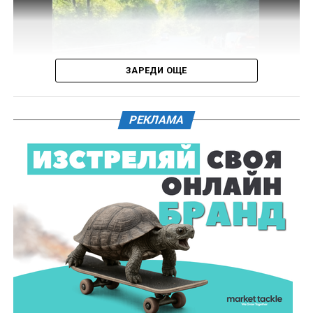
Във връзка с изясняване на този въпрос предстои
назначаване на химическа експертиза на иззети в
хода на извършения оглед веществени
доказателства.
ЗАРЕДИ ОЩЕ
Действията по разследването продължават под
ръководството на Окръжна прокуратура – Габрово.
РЕКЛАМА
61-годишен мъж от севлиевското село Шумата
загуби живота след като катастрофира с мотор.
Тежкият инцидент е станал в събота, 1 август, около
10.00 часа в прохода Шипка. По данни на полицията
мотористът е самокатастрофирал.
На място незабавно е бил изпратен полицейски
екип, който установил самоличността на водача. Той
е бил транспортиран в габровската болница, където
по-късно починал.