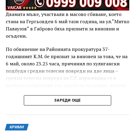
Двамата мъже, участвали в масово сбиване, което
стана на Гергьовден 6 май тази година, на ул.“Митко
Палаузов“ в Габрово бяха признати за виновни и
осъдени.
По обвинение на Районната прокуратура 37-
годишният К.М. бе признат за виновен за това, че на
6 май, около 23.25 часа, причинил по хулигански
подбуди средни телесни повреди на две лица –
средна телесна повреда на С.Г. изразяваща се в
мозъчно сътресение със загуба на съзнание, довело
до разстройство на здравето, временно опасно за
живота, и лека телесна повреда на Х.С., която бе с
ЗАРЕДИ ОЩЕ
порезна рана на петия пръст на дясната ръка,
довела до разстройство на здравето, неопасно за
живота.
КРИМИ
За извършеното престъпление 37-годишният бе