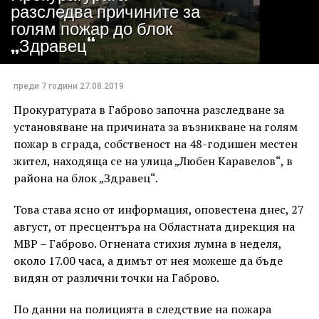
разследва причините за
голям пожар до блок
„Здравец“
преди 7 години
27.08.2019
Прокуратурата в Габрово започна разследване за
установяване на причината за възникване на голям
пожар в сграда, собственост на 48-годишен местен
жител, находяща се на улица „Любен Каравелов“, в
района на блок „Здравец“.
Това става ясно от информация, оповестена днес, 27
август, от пресцентъра на Областната дирекция на
МВР – Габрово. Огнената стихия лумна в неделя,
около 17.00 часа, а димът от нея можеше да бъде
видян от различни точки на Габрово.
По данни на полицията в следствие на пожара