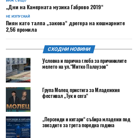
ВИЖ СЪЩО
„Дни на Камерната музика Габрово 2019“
НЕ ИЗПУСКАЙ
Пиян като талпа „закова“ дрегера на кошмарните
2,56 промила
СХОДНИ НОВИНИ
Условна и парична глоба за причинилите
мелето на ул.“Митко Палаузов“
Група Молец пристига за Младежкия
фестивал „Тук и сега“
„Персеиди и китари“ събира младежи под
звездите за трета поредна година