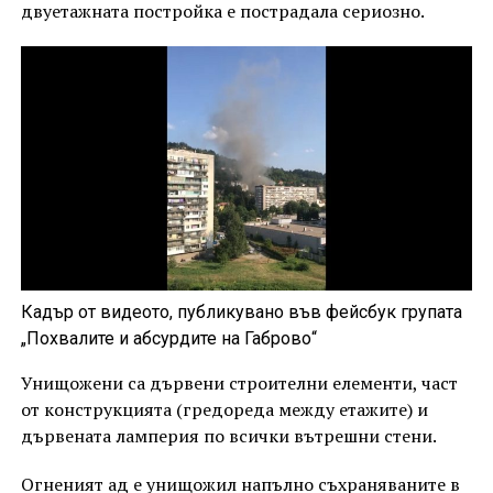
двуетажната постройка е пострадала сериозно.
Кадър от видеото, публикувано във фейсбук групата
„Похвалите и абсурдите на Габрово“
Унищожени са дървени строителни елементи, част
от конструкцията (гредореда между етажите) и
дървената ламперия по всички вътрешни стени.
Огненият ад е унищожил напълно съхраняваните в