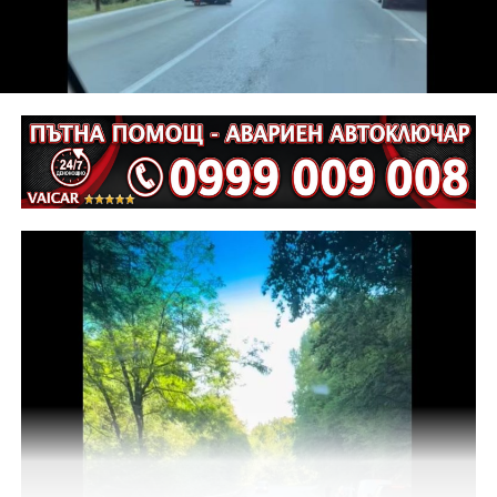
взета мярка за неотклонение „домашен арест“.
Съдебният акт е окончателен.