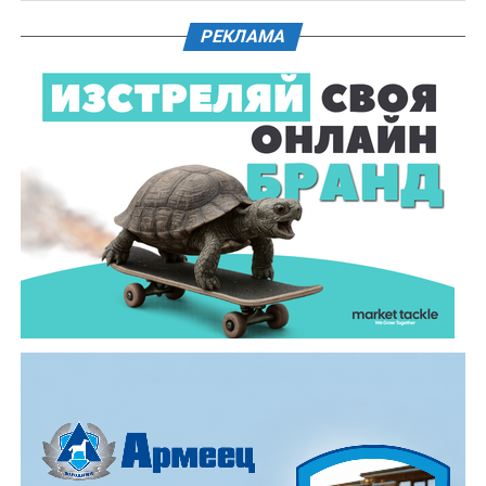
ръководството на Окръжна прокуратура – Габрово.
РЕКЛАМА
61-годишен мъж от севлиевското село Шумата
загуби живота след като катастрофира с мотор.
Тежкият инцидент е станал в събота, 1 август, около
10.00 часа в прохода Шипка. По данни на полицията
мотористът е самокатастрофирал.
На място незабавно е бил изпратен полицейски
екип, който установил самоличността на водача. Той
е бил транспортиран в габровската болница, където
по-късно починал.
Според първоначалната информация водачът се е
ударил в крайпътната мантинела.
Причините за инцидента са в процес на изясняване.