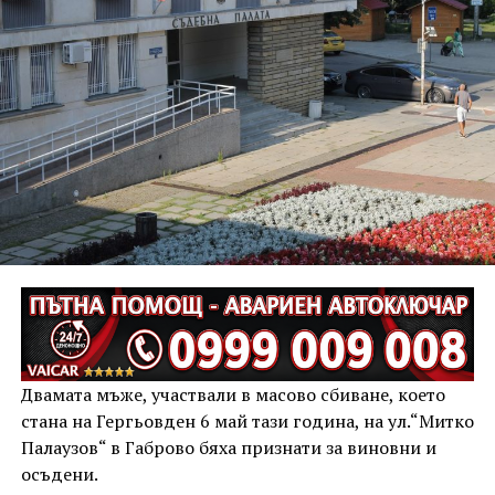
Двамата мъже, участвали в масово сбиване, което
стана на Гергьовден 6 май тази година, на ул.“Митко
Палаузов“ в Габрово бяха признати за виновни и
осъдени.