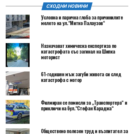
СХОДНИ НОВИНИ
Условна и парична глоба за причинилите
мелето на ул.“Митко Палаузов“
Назначават химическа експертиза по
катастрофата със загинал на Шипка
моторист
61-годишен мъж загуби живота си след
катастрофа с мотор
Филмиран се помисли за „Транспортера“ и
приключи на бул.“Стефан Караджа“
Обществено полезен труд и възпитател за