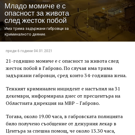
Младо момиче е с
опасност за живота
след жесток побой
Има трима задържани габровци за
криминалното деяние.
преди 6 години
04.01.2021
21-годишно момиче е с опасност за живота след
жесток побой в Габрово. По случая има трима
задържани габровци, сред които 34-годишна жена.
Тежкият криминален инцидент е настъпил на 31
декември, информираха днес от пресцентъра на
Областната дирекция на МВР – Габрово.
Тогава, около 19.00 часа, в габровската полицията
било получено съобщение от дежурния лекар в
Центъра за спешна помощ, че около 13.30 часа,