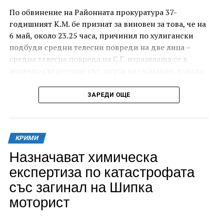
По обвинение на Районната прокуратура 37-
годишният К.М. бе признат за виновен за това, че на
6 май, около 23.25 часа, причинил по хулигански
подбуди средни телесни повреди на две лица –
средна телесна повреда на С.Г. изразяваща се в
мозъчно сътресение със загуба на съзнание, довело
до разстройство на здравето, временно опасно за
живота, и лека телесна повреда на Х.С., която бе с
ЗАРЕДИ ОЩЕ
порезна рана на петия пръст на дясната ръка,
довела до разстройство на здравето, неопасно за
живота.
КРИМИ
За извършеното престъпление 37-годишният бе
Назначават химическа
осъден с наложено наказание 1 година и 8 месеца
експертиза по катастрофата
лишаване от свобода, чието изпълнение бб отложено
със загинал на Шипка
за срок от 4 години и 6 месеца.
моторист
Съучастникът му, с инициали А.Н. на 19 години, пък