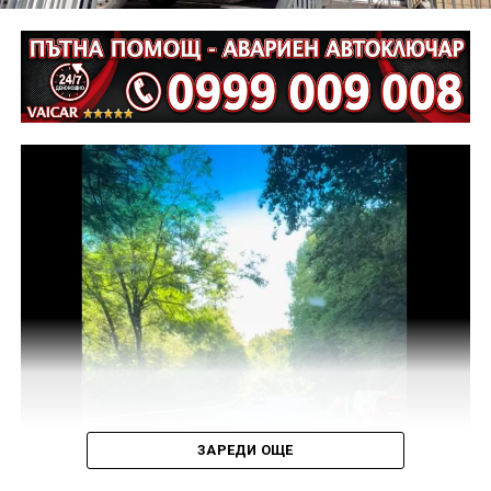
Извършена е аутопсия на тялото на пострадалия и е
назначена съдебномедицинска експертиза.
Предстои назначаването на автотехническа
експертиза относно причините и механизма на
възникналото пътнотранспортно произшествие.
На полицейските органи са възложени оперативно –
издирвателни мероприятия, свързани с
установяване на предходно преминали по трасето
на инкриминираната дата моторни превозни
средства, с евентуално последвало
компрометиране на пътната настилка.
Във връзка с изясняване на този въпрос предстои
назначаване на химическа експертиза на иззети в
хода на извършения оглед веществени
доказателства.
ЗАРЕДИ ОЩЕ
Действията по разследването продължават под