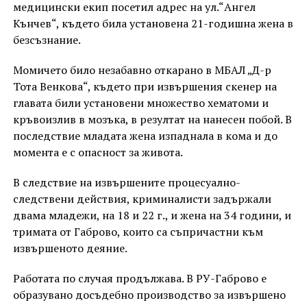
медицински екип посетил адрес на ул.“Ангел
Кънчев“, където била установена 21-годишна жена в
безсъзнание.
Момичето било незабавно откарано в МБАЛ „Д-р
Тота Венкова“, където при извършения скенер на
главата били установени множество хематоми и
кръвоизлив в мозъка, в резултат на нанесен побой. В
последствие младата жена изпаднала в кома и до
момента е с опасност за живота.
В следствие на извършените процесуално-
следствени действия, криминалисти задържали
двама младежи, на 18 и 22 г., и жена на 34 години, и
тримата от Габрово, които са съпричастни към
извършеното деяние.
Работата по случая продължава. В РУ-Габрово е
образувано досъдебно производство за извършено